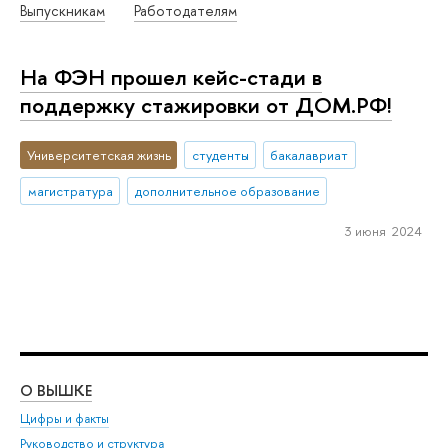
Выпускникам
Работодателям
На ФЭН прошел кейс-стади в
поддержку стажировки от ДОМ.РФ!
Университетская жизнь
студенты
бакалавриат
магистратура
дополнительное образование
3 июня 2024
О ВЫШКЕ
ОБ
Цифры и факты
Ли
Руководство и структура
Дов