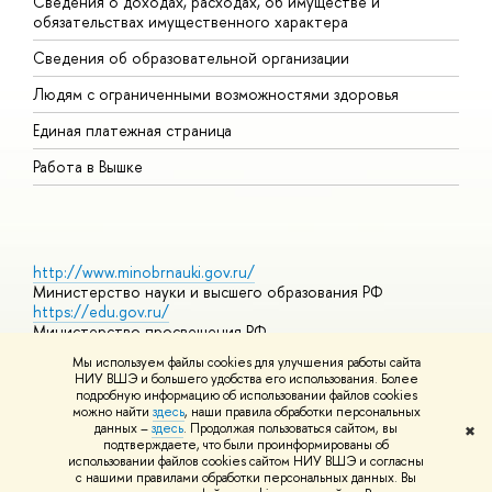
Сведения о доходах, расходах, об имуществе и
Б
обязательствах имущественного характера
О
Сведения об образовательной организации
О
Людям с ограниченными возможностями здоровья
Единая платежная страница
Работа в Вышке
http://www.minobrnauki.gov.ru/
Министерство науки и высшего образования РФ
https://edu.gov.ru/
Министерство просвещения РФ
https://elearning.hse.ru/mooc
Мы используем файлы cookies для улучшения работы сайта
Массовые открытые онлайн-курсы
НИУ ВШЭ и большего удобства его использования. Более
подробную информацию об использовании файлов cookies
можно найти
здесь
, наши правила обработки персональных
данных –
здесь
. Продолжая пользоваться сайтом, вы
✖
© НИУ ВШЭ 1993–2026
Адреса и контакты
Условия
подтверждаете, что были проинформированы об
использования материалов
Политика конфиденциальности
Карта
использовании файлов cookies сайтом НИУ ВШЭ и согласны
сайта
с нашими правилами обработки персональных данных. Вы
Шрифты HSE Sans и HSE Slab разработаны в
Школе дизайна НИУ