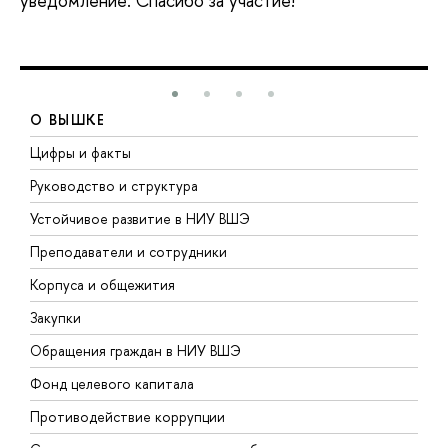
уведомление. Спасибо за участие!
О ВЫШКЕ
Цифры и факты
Л
Руководство и структура
Д
Устойчивое развитие в НИУ ВШЭ
О
Преподаватели и сотрудники
П
Корпуса и общежития
В
Закупки
П
Обращения граждан в НИУ ВШЭ
А
Фонд целевого капитала
Д
Противодействие коррупции
Ц