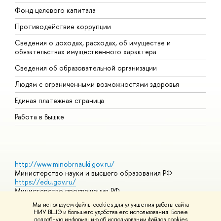
Фонд целевого капитала
Д
Противодействие коррупции
Ц
Сведения о доходах, расходах, об имуществе и
Б
обязательствах имущественного характера
О
Сведения об образовательной организации
О
Людям с ограниченными возможностями здоровья
Единая платежная страница
Работа в Вышке
http://www.minobrnauki.gov.ru/
Министерство науки и высшего образования РФ
https://edu.gov.ru/
Министерство просвещения РФ
https://elearning.hse.ru/mooc
Мы используем файлы cookies для улучшения работы сайта
Массовые открытые онлайн-курсы
НИУ ВШЭ и большего удобства его использования. Более
подробную информацию об использовании файлов cookies