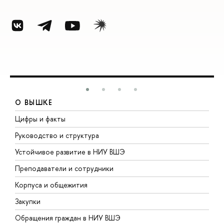
О ВЫШКЕ
Цифры и факты
Л
Руководство и структура
Д
Устойчивое развитие в НИУ ВШЭ
О
Преподаватели и сотрудники
П
Корпуса и общежития
В
Закупки
П
Обращения граждан в НИУ ВШЭ
А