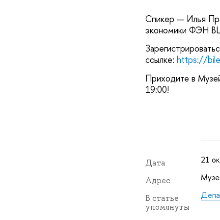
Спикер — Илья Пра
экономики ФЭН ВШЭ
Зарегистрировать
ссылке:
https://bi
Приходите в Музей
19:00!
21 ок
Дата
Музей
Адрес
Депа
В статье
упомянуты