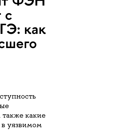
нт ФЭН
 с
ГЭ: как
сшего
оступность
ные
 также какие
 в уязвимом