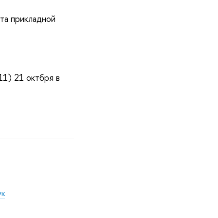
та прикладной
11) 21 октбря в
ук