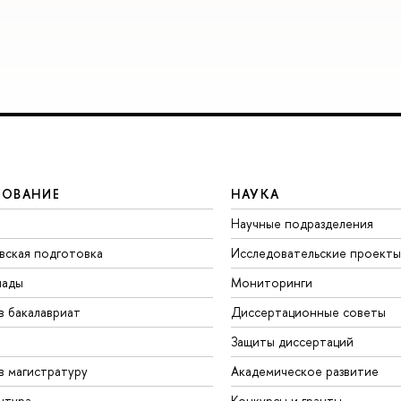
ЗОВАНИЕ
НАУКА
Научные подразделения
вская подготовка
Исследовательские проекты
иады
Мониторинги
в бакалавриат
Диссертационные советы
Защиты диссертаций
в магистратуру
Академическое развитие
нтура
Конкурсы и гранты