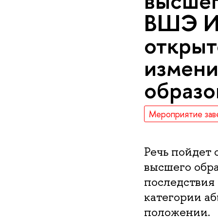
высшег
ВШЭ Ил
открыт
измени
образо
Мероприятие зав
Речь пойдет 
высшего обра
последствия 
категории а
положении.