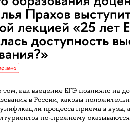
о образования доце
ья Прахов выступит
ой лекцией «25 лет Е
лась доступность вы
вания?»
ершено
о том, как введение ЕГЭ повлияло на д
зования в России, каковы положитель
унификации процесса приема в вузы, а
битуриентов по-прежнему оказываются