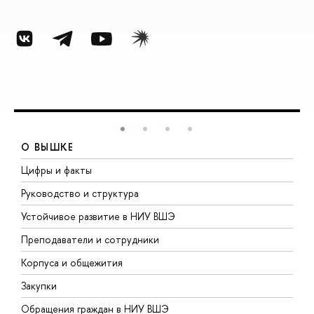
О ВЫШКЕ
Цифры и факты
Л
Руководство и структура
Д
Устойчивое развитие в НИУ ВШЭ
О
Преподаватели и сотрудники
П
Корпуса и общежития
В
Закупки
П
Обращения граждан в НИУ ВШЭ
А