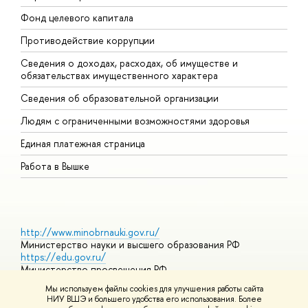
Фонд целевого капитала
Д
Противодействие коррупции
Ц
Сведения о доходах, расходах, об имуществе и
Б
обязательствах имущественного характера
О
Сведения об образовательной организации
О
Людям с ограниченными возможностями здоровья
Единая платежная страница
Работа в Вышке
http://www.minobrnauki.gov.ru/
Министерство науки и высшего образования РФ
https://edu.gov.ru/
Министерство просвещения РФ
https://elearning.hse.ru/mooc
Мы используем файлы cookies для улучшения работы сайта
Массовые открытые онлайн-курсы
НИУ ВШЭ и большего удобства его использования. Более