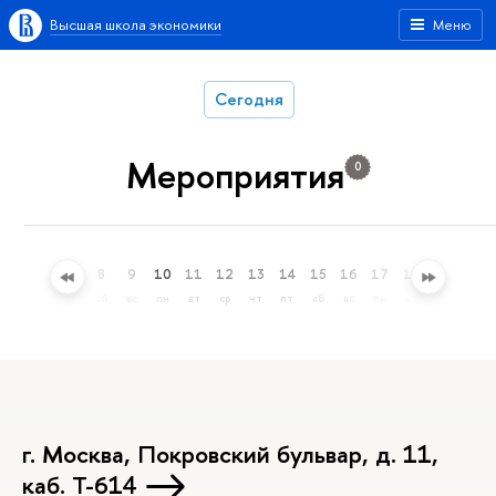
Высшая школа экономики
Меню
Сегодня
Мероприятия
0
5
6
7
8
9
10
11
12
13
14
15
16
17
18
19
20
ср
чт
пт
сб
вс
пн
вт
ср
чт
пт
сб
вс
пн
вт
ср
чт
г. Москва, Покровский бульвар, д. 11,
каб. Т-614