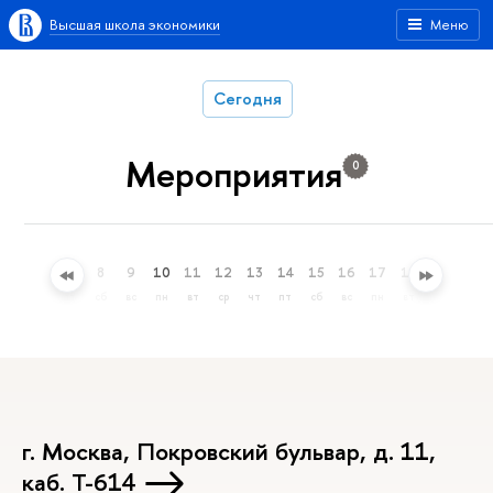
Высшая школа экономики
Меню
Сегодня
Мероприятия
0
5
6
7
8
9
10
11
12
13
14
15
16
17
18
19
20
ср
чт
пт
сб
вс
пн
вт
ср
чт
пт
сб
вс
пн
вт
ср
чт
г. Москва, Покровский бульвар, д. 11,
каб. Т-614