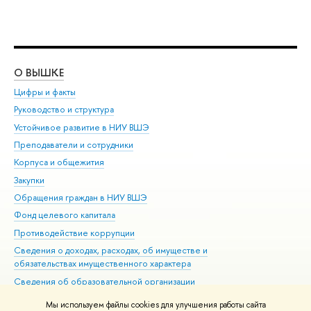
О ВЫШКЕ
ОБ
Цифры и факты
Ли
Руководство и структура
Дов
Устойчивое развитие в НИУ ВШЭ
Ол
Преподаватели и сотрудники
При
Корпуса и общежития
Вы
Закупки
При
Обращения граждан в НИУ ВШЭ
Ас
Фонд целевого капитала
До
Противодействие коррупции
Цен
Сведения о доходах, расходах, об имуществе и
Би
обязательствах имущественного характера
Об
Сведения об образовательной организации
Обр
Людям с ограниченными возможностями здоровья
Мы используем файлы cookies для улучшения работы сайта