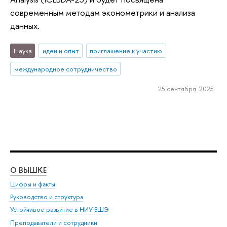
современным методам эконометрики и анализа
данных.
Наука
идеи и опыт
приглашение к участию
международное сотрудничество
25 сентября 2025
О ВЫШКЕ
ОБ
Цифры и факты
Ли
Руководство и структура
Дов
Устойчивое развитие в НИУ ВШЭ
Ол
Преподаватели и сотрудники
При