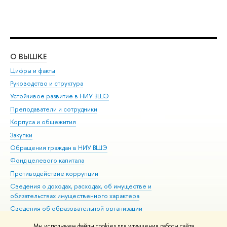
О ВЫШКЕ
ОБ
Цифры и факты
Ли
Руководство и структура
Дов
Устойчивое развитие в НИУ ВШЭ
Ол
Преподаватели и сотрудники
При
Корпуса и общежития
Вы
Закупки
При
Обращения граждан в НИУ ВШЭ
Ас
Фонд целевого капитала
До
Противодействие коррупции
Цен
Сведения о доходах, расходах, об имуществе и
Би
обязательствах имущественного характера
Об
Сведения об образовательной организации
Обр
Людям с ограниченными возможностями здоровья
Мы используем файлы cookies для улучшения работы сайта