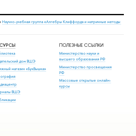
→
Научно-учебная группа «Алгебры Клиффорда и матричные методы:
ЕСУРСЫ
ПОЛЕЗНЫЕ ССЫЛКИ
блиотека
Министерство науки и
высшего образования РФ
дательский дом ВШЭ
Министерство просвещения
ижный магазин «БукВышка»
РФ
пография
Массовые открытые онлайн-
диацентр
курсы
рналы ВШЭ
бликации