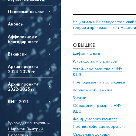
Полезные ссылки
Национальный исследовательский 
Анонсы
теория и приложения»
→
Новости
Аффилиация и
благодарности
О ВЫШКЕ
Цифры и факты
Вакансии
Руководство и структура
Архив проекта
Устойчивое развитие в НИУ
2024-2025 гг.
ВШЭ
Преподаватели и сотрудники
Архив проекта
2022-2023 гг.
Корпуса и общежития
Закупки
КИП 2021
Обращения граждан в НИУ
ВШЭ
Фонд целевого капитала
Руководитель группы –
Противодействие коррупции
Широков Дмитрий
Сведения о доходах,
Сергеевич