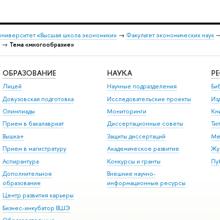
университет «Высшая школа экономики»
→
Факультет экономических наук
→
Тема «многообразие»
ОБРАЗОВАНИЕ
НАУКА
Р
Лицей
Научные подразделения
Би
Довузовская подготовка
Исследовательские проекты
Из
Олимпиады
Мониторинги
Кн
Прием в бакалавриат
Диссертационные советы
Ти
Вышка+
Защиты диссертаций
Ме
Прием в магистратуру
Академическое развитие
Жу
Аспирантура
Конкурсы и гранты
Пу
Дополнительное
Внешние научно-
образование
информационные ресурсы
Центр развития карьеры
Бизнес-инкубатор ВШЭ