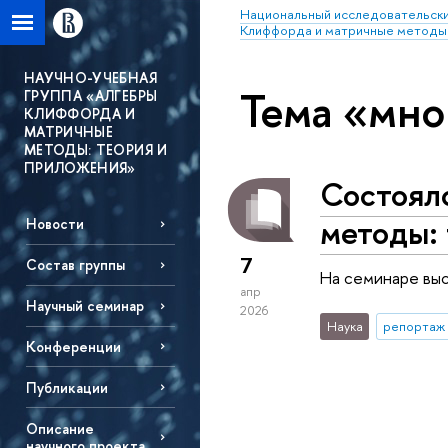
Национальный исследовательски
Клиффорда и матричные методы:
НАУЧНО-УЧЕБНАЯ
Тема «мно
ГРУППА «АЛГЕБРЫ
КЛИФФОРДА И
МАТРИЧНЫЕ
МЕТОДЫ: ТЕОРИЯ И
ПРИЛОЖЕНИЯ»
Состоял
методы:
Новости
7
Состав группы
На семинаре выс
апр
Научный семинар
2026
Наука
репортаж 
Конференции
Публикации
Описание
научного проекта