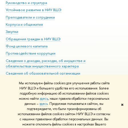
Руководство и структура
Дов
Устойчивое развитие в НИУ ВШЭ
Ол
Преподаватели и сотрудники
При
Корпуса и общежития
Вы
Закупки
При
Обращения граждан в НИУ ВШЭ
Ас
Фонд целевого капитала
До
Противодействие коррупции
Цен
Сведения о доходах, расходах, об имуществе и
Би
обязательствах имущественного характера
Об
Сведения об образовательной организации
Обр
Людям с ограниченными возможностями здоровья
Мы используем файлы cookies для улучшения работы сайта
Единая платежная страница
НИУ ВШЭ и большего удобства его использования. Более
подробную информацию об использовании файлов cookies
Работа в Вышке
можно найти
здесь
, наши правила обработки персональных
данных –
здесь
. Продолжая пользоваться сайтом, вы
✖
Редактору
подтверждаете, что были проинформированы об
© НИУ ВШЭ 1993–2026
Адреса и контакты
Условия использования
использовании файлов cookies сайтом НИУ ВШЭ и согласны
с нашими правилами обработки персональных данных. Вы
материалов
Политика конфиденциальности
Карта сайта
можете отключить файлы cookies в настройках Вашего
Шрифты HSE Sans и HSE Slab разработаны в
Школе дизайна НИУ ВШЭ