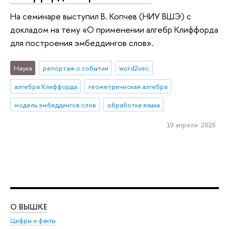
На семинаре выступил В. Копчев (НИУ ВШЭ) с
докладом на тему «О применении алгебр Клиффорда
для построения эмбеддингов слов».
Наука
репортаж о событии
word2vec
алгебра Клиффорда
геометрическая алгебра
модель эмбеддингов слов
обработка языка
19 апреля 2025
О ВЫШКЕ
ОБ
Цифры и факты
Ли