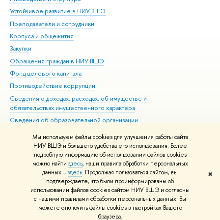
Устойчивое развитие в НИУ ВШЭ
Ол
Преподаватели и сотрудники
При
Корпуса и общежития
Вы
Закупки
При
Обращения граждан в НИУ ВШЭ
Ас
Фонд целевого капитала
До
Противодействие коррупции
Цен
Сведения о доходах, расходах, об имуществе и
Би
обязательствах имущественного характера
Об
Сведения об образовательной организации
Обр
Людям с ограниченными возможностями здоровья
Мы используем файлы cookies для улучшения работы сайта
Единая платежная страница
НИУ ВШЭ и большего удобства его использования. Более
подробную информацию об использовании файлов cookies
Работа в Вышке
можно найти
здесь
, наши правила обработки персональных
данных –
здесь
. Продолжая пользоваться сайтом, вы
✖
Редактору
подтверждаете, что были проинформированы об
© НИУ ВШЭ 1993–2026
Адреса и контакты
Условия использования
использовании файлов cookies сайтом НИУ ВШЭ и согласны
с нашими правилами обработки персональных данных. Вы
материалов
Политика конфиденциальности
Карта сайта
можете отключить файлы cookies в настройках Вашего
Шрифты HSE Sans и HSE Slab разработаны в
Школе дизайна НИУ ВШЭ
браузера.