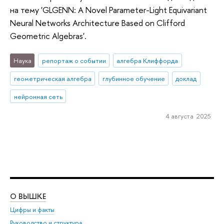
на тему 'GLGENN: A Novel Parameter-Light Equivariant
Neural Networks Architecture Based on Clifford
Geometric Algebras'.
Наука
репортаж о событии
алгебра Клиффорда
геометрическая алгебра
глубинное обучение
доклад
нейронная сеть
4 августа 2025
О ВЫШКЕ
ОБ
Цифры и факты
Ли
Руководство и структура
Дов