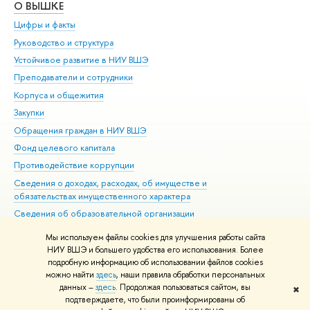
О ВЫШКЕ
ОБ
Цифры и факты
Ли
Руководство и структура
Дов
Устойчивое развитие в НИУ ВШЭ
Ол
Преподаватели и сотрудники
При
Корпуса и общежития
Вы
Закупки
При
Обращения граждан в НИУ ВШЭ
Ас
Фонд целевого капитала
До
Противодействие коррупции
Цен
Сведения о доходах, расходах, об имуществе и
Би
обязательствах имущественного характера
Об
Сведения об образовательной организации
Обр
Людям с ограниченными возможностями здоровья
Мы используем файлы cookies для улучшения работы сайта
Единая платежная страница
НИУ ВШЭ и большего удобства его использования. Более
подробную информацию об использовании файлов cookies
Работа в Вышке
можно найти
здесь
, наши правила обработки персональных
данных –
здесь
. Продолжая пользоваться сайтом, вы
✖
Редактору
подтверждаете, что были проинформированы об