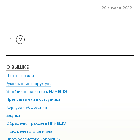
20 января 2022
1
2
О ВЫШКЕ
ОБ
Цифры и факты
Ли
Руководство и структура
Дов
Устойчивое развитие в НИУ ВШЭ
Ол
Преподаватели и сотрудники
При
Корпуса и общежития
Вы
Закупки
При
Обращения граждан в НИУ ВШЭ
Ас
Фонд целевого капитала
До
Противодействие коррупции
Цен