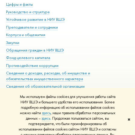
Цифры и факты
Ли
Руководство и структура
Дов
Устойчивое развитие в НИУ ВШЭ
Ол
Преподаватели и сотрудники
При
Корпуса и общежития
Вы
Закупки
При
Обращения граждан в НИУ ВШЭ
Ас
Фонд целевого капитала
До
Противодействие коррупции
Цен
Сведения о доходах, расходах, об имуществе и
Би
обязательствах имущественного характера
Об
Сведения об образовательной организации
Обр
Людям с ограниченными возможностями здоровья
Мы используем файлы cookies для улучшения работы сайта
Единая платежная страница
НИУ ВШЭ и большего удобства его использования. Более
подробную информацию об использовании файлов cookies
Работа в Вышке
можно найти
здесь
, наши правила обработки персональных
данных –
здесь
. Продолжая пользоваться сайтом, вы
✖
Редактору
подтверждаете, что были проинформированы об
© НИУ ВШЭ 1993–2026
Адреса и контакты
Условия использования
использовании файлов cookies сайтом НИУ ВШЭ и согласны
с нашими правилами обработки персональных данных. Вы