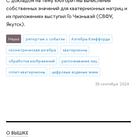
С докладом на тему «Алгоритмы вычисления
собственных значений для кватернионных матриц и
их приложения» выступил Го Чжэньвэй (СВФУ,
Якутск).
Наука
репортаж о событии
Алгебры Клиффорда
геометрическая алгебра
кватернионы
обработка изображений
распознавание лиц
сплит-кватернионы
цифровые водяные знаки
26 сентября 2024
О ВЫШКЕ
ОБ