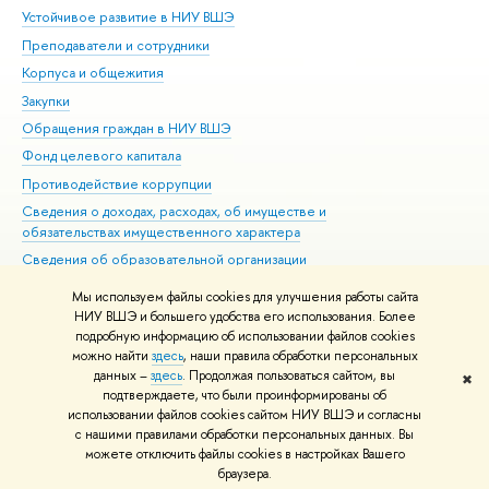
Устойчивое развитие в НИУ ВШЭ
Ол
Преподаватели и сотрудники
При
Корпуса и общежития
Вы
Закупки
При
Обращения граждан в НИУ ВШЭ
Ас
Фонд целевого капитала
До
Противодействие коррупции
Цен
Сведения о доходах, расходах, об имуществе и
Би
обязательствах имущественного характера
Об
Сведения об образовательной организации
Обр
Людям с ограниченными возможностями здоровья
Мы используем файлы cookies для улучшения работы сайта
Единая платежная страница
НИУ ВШЭ и большего удобства его использования. Более
подробную информацию об использовании файлов cookies
Работа в Вышке
можно найти
здесь
, наши правила обработки персональных
данных –
здесь
. Продолжая пользоваться сайтом, вы
✖
Редактору
подтверждаете, что были проинформированы об
© НИУ ВШЭ 1993–2026
Адреса и контакты
Условия использования
использовании файлов cookies сайтом НИУ ВШЭ и согласны
с нашими правилами обработки персональных данных. Вы
материалов
Политика конфиденциальности
Карта сайта
можете отключить файлы cookies в настройках Вашего
Шрифты HSE Sans и HSE Slab разработаны в
Школе дизайна НИУ ВШЭ
браузера.