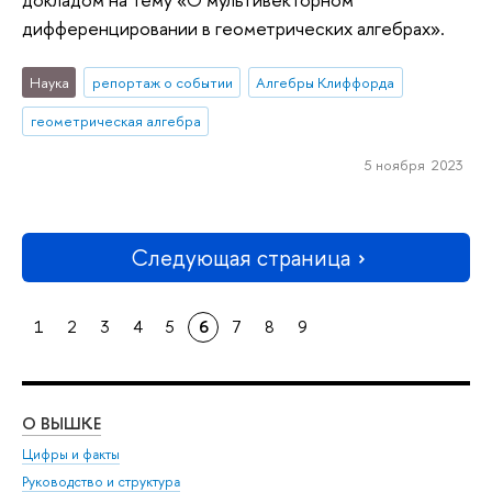
дифференцировании в геометрических алгебрах».
Наука
репортаж о событии
Алгебры Клиффорда
геометрическая алгебра
5 ноября 2023
Следующая страница
1
2
3
4
5
6
7
8
9
О ВЫШКЕ
ОБ
Цифры и факты
Ли
Руководство и структура
Дов