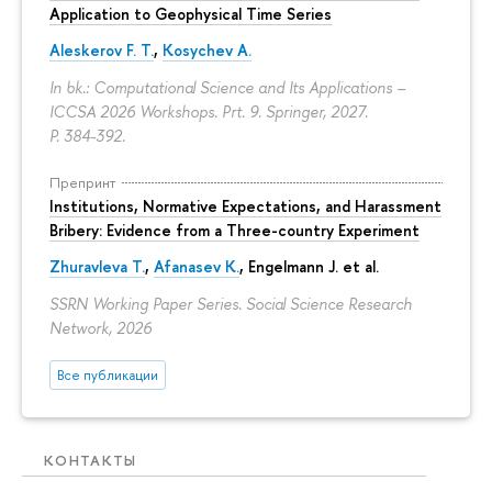
Application to Geophysical Time Series
Aleskerov F. T.
,
Kosychev A.
In bk.: Computational Science and Its Applications –
ICCSA 2026 Workshops. Prt. 9. Springer, 2027.
P. 384-392.
Препринт
Institutions, Normative Expectations, and Harassment
Bribery: Evidence from a Three-country Experiment
Zhuravleva T.
,
Afanasev K.
, Engelmann J. et al.
SSRN Working Paper Series. Social Science Research
Network, 2026
Все публикации
КОНТАКТЫ