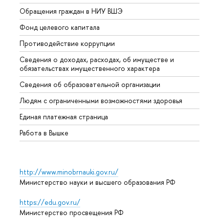
Обращения граждан в НИУ ВШЭ
Аспир
Фонд целевого капитала
Допол
Противодействие коррупции
Центр
Сведения о доходах, расходах, об имуществе и
Бизне
обязательствах имущественного характера
Образ
Сведения об образовательной организации
Обрат
Людям с ограниченными возможностями здоровья
Единая платежная страница
Работа в Вышке
http://www.minobrnauki.gov.ru/
Министерство науки и высшего образования РФ
https://edu.gov.ru/
Министерство просвещения РФ