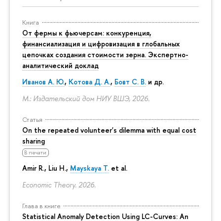
Книга
От фермы к фьючерсам: конкуренция,
финансиализация и цифровизация в глобальных
цепочках создания стоимости зерна. Экспертно-
аналитический доклад
Иванов А. Ю.
,
Котова Д. А.
,
Бовт С. В.
и др.
М.: Издательский дом НИУ ВШЭ, 2026.
Статья
On the repeated volunteer's dilemma with equal cost
sharing
В печати
Amir R., Liu H.,
Mayskaya T.
et al.
Economic Theory. 2026.
Глава в книге
Statistical Anomaly Detection Using LC-Curves: An