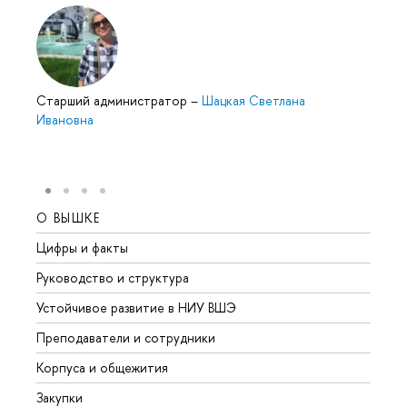
Cтарший администратор
–
Шацкая Светлана
Ивановна
О ВЫШКЕ
ОБР
Цифры и факты
Лице
Руководство и структура
Довуз
Устойчивое развитие в НИУ ВШЭ
Олим
Преподаватели и сотрудники
Прием
Корпуса и общежития
Вышк
Закупки
Прием