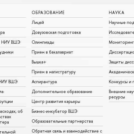
ОБРАЗОВАНИЕ
НАУКА
Лицей
Научные под
ура
Довузовская подготовка
Исследовате
в НИУ ВШЭ
Олимпиады
Мониторинг
удники
Прием в бакалавриат
Диссертаци
Вышка+
Защиты дисс
Прием в магистратуру
Академическ
 НИУ ВШЭ
Аспирантура
Конкурсы и 
ла
Дополнительное образование
Внешние на
ресурсы
рупции
Центр развития карьеры
асходах, об
Бизнес-инкубатор ВШЭ
ьствах
Образовательные партнерства
тера
Обратная связь и взаимодействие с
тельной