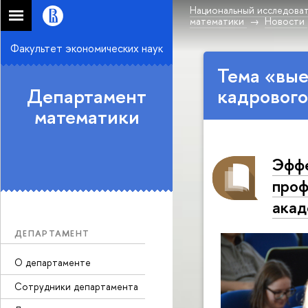
Национальный исследоват
математики
Новости
Факультет экономических наук
Тема «вы
Департамент
кадрового
математики
Эффе
проф
акад
ДЕПАРТАМЕНТ
О департаменте
Сотрудники департамента