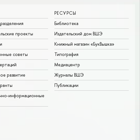
РЕСУРСЫ
разделения
Библиотека
льские проекты
Издательский дом ВШЭ
и
Книжный магазин «БукВышка»
онные советы
Типография
ертаций
Медиацентр
ое развитие
Журналы ВШЭ
гранты
Публикации
учно-информационные