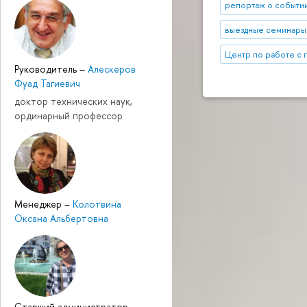
репортаж о событи
выездные семинары
Центр по работе с 
Руководитель
–
Алескеров
Фуад Тагиевич
доктор технических наук,
ординарный профессор
Менеджер
–
Колотвина
Оксана Альбертовна
Cтарший администратор
–