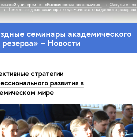
ельский университет «Высшая школа экономики»
Факультет эк
Тема «выездные семинары академического кадрового резерва»
ездные семинары академического
 резерва» – Новости
ктивные стратегии
ессионального развития в
емическом мире