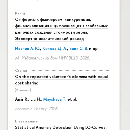
Книга
От фермы к фьючерсам: конкуренция,
финансиализация и цифровизация в глобальных
цепочках создания стоимости зерна.
Экспертно-аналитический доклад
Иванов А. Ю.
,
Котова Д. А.
,
Бовт С. В.
и др.
М.: Издательский дом НИУ ВШЭ, 2026.
Статья
On the repeated volunteer's dilemma with equal
cost sharing
В печати
Amir R., Liu H.,
Mayskaya T.
et al.
Economic Theory. 2026.
Глава в книге
Statistical Anomaly Detection Using LC-Curves: