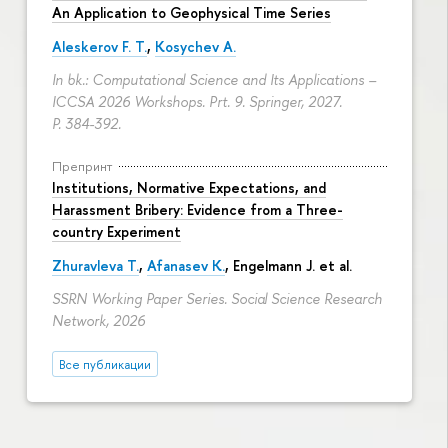
An Application to Geophysical Time Series
Aleskerov F. T.
,
Kosychev A.
In bk.: Computational Science and Its Applications –
ICCSA 2026 Workshops. Prt. 9. Springer, 2027.
P. 384-392.
Препринт
Institutions, Normative Expectations, and
Harassment Bribery: Evidence from a Three-
country Experiment
Zhuravleva T.
,
Afanasev K.
, Engelmann J. et al.
SSRN Working Paper Series. Social Science Research
Network, 2026
Все публикации