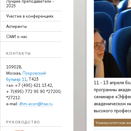
Лучшие преподаватели -
2025
Участие в конференциях
Аспиранты
СМИ о нас
КОНТАКТЫ
109028,
Москва,
Покровский
бульвар 11
, T423
11 - 13 апреля б
тел: +7 (495) 621 13 42,
программы академ
+ 7(495) 772 95 90 *27200;
семинаре «Эффек
*27212.
академическом ми
e-mail:
dhm-econ@hse.ru
высокого профес
РУКОВОДСТВО
Университетская жи