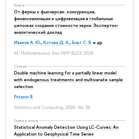
Книга
От фермы к фьючерсам: конкуренция,
финансиализация и цифровизация в глобальных
цепочках создания стоимости зерна. Экспертно-
аналитический доклад
Иванов А. Ю.
,
Котова Д. А.
,
Бовт С. В.
и др.
М.: Издательский дом НИУ ВШЭ, 2026.
Статья
Double machine learning for a partially linear model
with endogenous treatments and multivariate sample
selection
Potanin B.
Statistics and Computing. 2026. Vol. 36.
Глава в книге
Statistical Anomaly Detection Using LC-Curves: An
Application to Geophysical Time Series