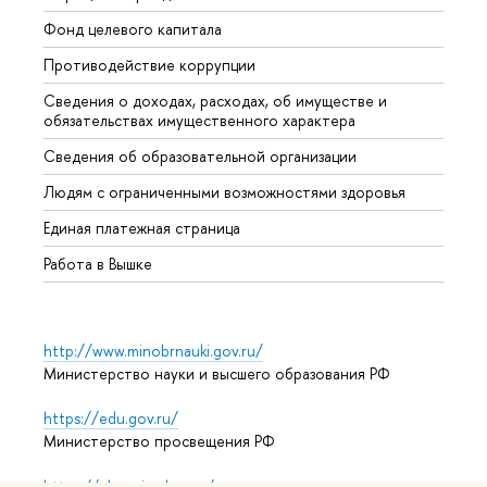
Фонд целевого капитала
Допол
Противодействие коррупции
Центр
Сведения о доходах, расходах, об имуществе и
Бизне
обязательствах имущественного характера
Образ
Сведения об образовательной организации
Обрат
Людям с ограниченными возможностями здоровья
Единая платежная страница
Работа в Вышке
http://www.minobrnauki.gov.ru/
Министерство науки и высшего образования РФ
https://edu.gov.ru/
Министерство просвещения РФ
https://elearning.hse.ru/mooc