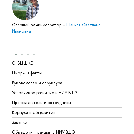
Cтарший администратор
–
Шацкая Светлана
Ивановна
О ВЫШКЕ
ОБР
Цифры и факты
Лице
Руководство и структура
Довуз
Устойчивое развитие в НИУ ВШЭ
Олим
Преподаватели и сотрудники
Прием
Корпуса и общежития
Вышк
Закупки
Прием
Обращения граждан в НИУ ВШЭ
Аспир