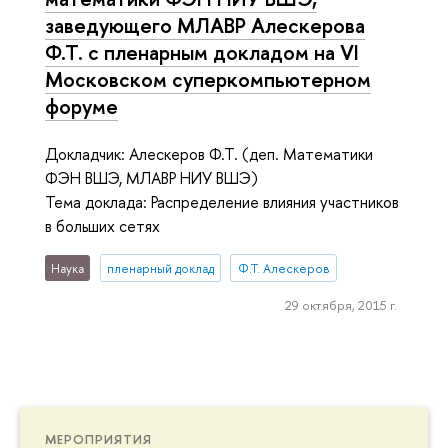
заведующего МЛАВР Алескерова
Ф.Т. с пленарным докладом на VI
Московском суперкомпьютерном
форуме
Докладчик: Алескеров Ф.Т. (деп. Математики
ФЭН ВШЭ, МЛАВР НИУ ВШЭ)
Тема доклада: Распределение влияния участников
в больших сетях
Наука
пленарный доклад
Ф.Т. Алескеров
29 октября, 2015 г.
МЕРОПРИЯТИЯ