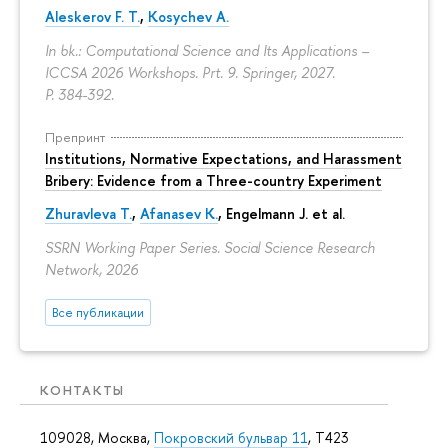
Aleskerov F. T.
,
Kosychev A.
In bk.: Computational Science and Its Applications –
ICCSA 2026 Workshops. Prt. 9. Springer, 2027.
P. 384-392.
Препринт
Institutions, Normative Expectations, and Harassment
Bribery: Evidence from a Three-country Experiment
Zhuravleva T.
,
Afanasev K.
, Engelmann J. et al.
SSRN Working Paper Series. Social Science Research
Network, 2026
Все публикации
КОНТАКТЫ
109028, Москва,
Покровский бульвар 11
, T423