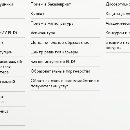
удники
Прием в бакалавриат
Диссертаци
Вышка+
Защиты дисс
Прием в магистратуру
Академическ
 НИУ ВШЭ
Аспирантура
Конкурсы и 
ла
Дополнительное образование
Внешние на
ресурсы
рупции
Центр развития карьеры
асходах, об
Бизнес-инкубатор ВШЭ
ьствах
Образовательные партнерства
тера
Обратная связь и взаимодействие с
тельной
получателями услуг
ми
ья
аница