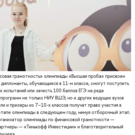
овая грамотность» олимпиады «Высшая проба» присвоен
и дипломанты, обучающиеся в 11-м классе, смогут поступить
х испытаний или зачесть 100 баллов ЕГЭ на ряде
программ не только НИУ ВШЭ, но и других ведущих вузов
ли и призеры из 7–10-х классов получат право участия в
тапе олимпиады в следующем году, минуя отборочный этап.
рганизатор олимпиады по финансовой грамотности —
партнеры — «Тинькофф Инвестиции» и благотворительный
дущее».