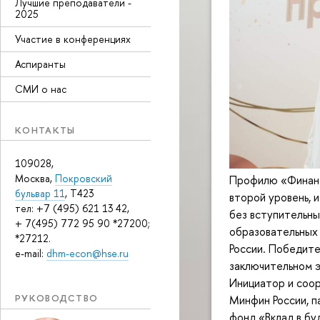
Лучшие преподаватели -
2025
Участие в конференциях
Аспиранты
СМИ о нас
КОНТАКТЫ
109028,
Москва,
Покровский
Профилю «Финанс
бульвар 11
, T423
второй уровень, 
тел: +7 (495) 621 13 42,
без вступительны
+ 7(495) 772 95 90 *27200;
образовательных 
*27212.
России. Победите
e-mail:
dhm-econ@hse.ru
заключительном э
Инициатор и соо
РУКОВОДСТВО
Минфин России, 
фонд «Вклад в бу