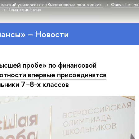
ельский университет «Высшая школа экономики»
Факультет эк
Тема «финансы»
нансы» – Новости
ысшей пробе» по финансовой
отности впервые присоединятся
ьники 7–8-х классов