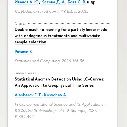
Иванов А. Ю.
,
Котова Д. А.
,
Бовт С. В.
и др.
М.: Издательский дом НИУ ВШЭ, 2026.
Статья
Double machine learning for a partially linear model
with endogenous treatments and multivariate
sample selection
Potanin B.
Statistics and Computing. 2026. Vol. 36.
Глава в книге
Statistical Anomaly Detection Using LC-Curves:
An Application to Geophysical Time Series
Aleskerov F. T.
,
Kosychev A.
In bk.: Computational Science and Its Applications –
ICCSA 2026 Workshops. Prt. 9. Springer, 2027.
P. 384-392.