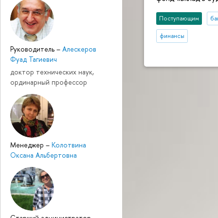
Поступающим
ба
финансы
Руководитель
–
Алескеров
Фуад Тагиевич
доктор технических наук,
ординарный профессор
Менеджер
–
Колотвина
Оксана Альбертовна
Cтарший администратор
–