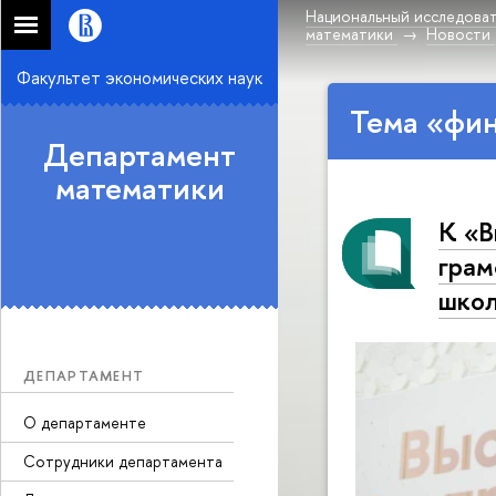
Национальный исследоват
математики
Новости
Факультет экономических наук
Тема «фи
Департамент
математики
К «В
грам
школ
ДЕПАРТАМЕНТ
О департаменте
Сотрудники департамента