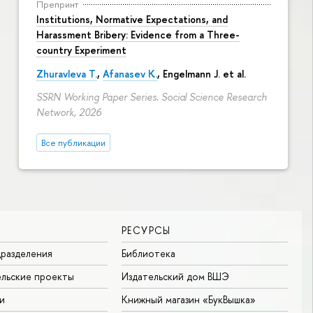
Препринт
Institutions, Normative Expectations, and
Harassment Bribery: Evidence from a Three-
country Experiment
Zhuravleva T.
,
Afanasev K.
, Engelmann J. et al.
SSRN Working Paper Series. Social Science Research
Network, 2026
Все публикации
РЕСУРСЫ
разделения
Библиотека
льские проекты
Издательский дом ВШЭ
и
Книжный магазин «БукВышка»