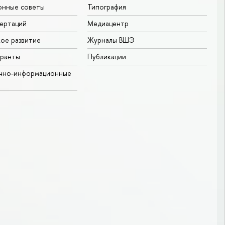
онные советы
Типография
ертаций
Медиацентр
ое развитие
Журналы ВШЭ
гранты
Публикации
учно-информационные