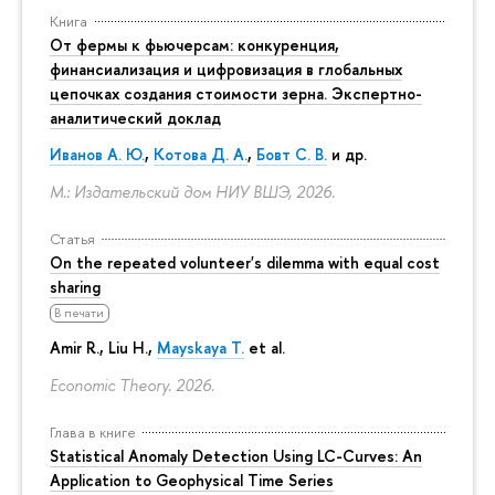
Книга
От фермы к фьючерсам: конкуренция,
финансиализация и цифровизация в глобальных
цепочках создания стоимости зерна. Экспертно-
аналитический доклад
Иванов А. Ю.
,
Котова Д. А.
,
Бовт С. В.
и др.
М.: Издательский дом НИУ ВШЭ, 2026.
Статья
On the repeated volunteer's dilemma with equal cost
sharing
В печати
Amir R., Liu H.,
Mayskaya T.
et al.
Economic Theory. 2026.
Глава в книге
Statistical Anomaly Detection Using LC-Curves: An
Application to Geophysical Time Series