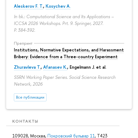
Aleskerov F. T.
,
Kosychev A.
In bk.: Computational Science and Its Applications –
ICCSA 2026 Workshops. Prt. 9. Springer, 2027.
P. 384-392.
Препринт
Institutions, Normative Expectations, and Harassment
Bribery: Evidence from a Three-country Experiment
Zhuravleva T.
,
Afanasev K.
, Engelmann J. et al.
SSRN Working Paper Series. Social Science Research
Network, 2026
Все публикации
КОНТАКТЫ
109028, Москва,
Покровский бульвар 11
, T423