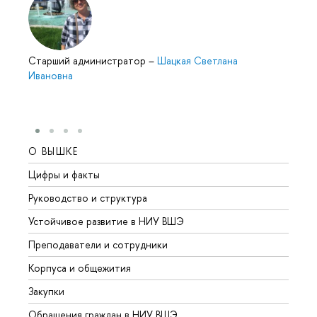
Cтарший администратор
–
Шацкая Светлана
Ивановна
О ВЫШКЕ
ОБР
Цифры и факты
Лице
Руководство и структура
Довуз
Устойчивое развитие в НИУ ВШЭ
Олим
Преподаватели и сотрудники
Прием
Корпуса и общежития
Вышк
Закупки
Прием
Обращения граждан в НИУ ВШЭ
Аспир