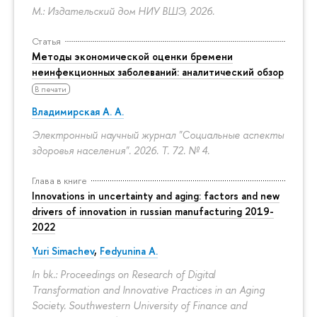
М.: Издательский дом НИУ ВШЭ, 2026.
Статья
Методы экономической оценки бремени
неинфекционных заболеваний: аналитический обзор
В печати
Владимирская А. А.
Электронный научный журнал "Социальные аспекты
здоровья населения". 2026. Т. 72. № 4.
Глава в книге
Innovations in uncertainty and aging: factors and new
drivers of innovation in russian manufacturing 2019-
2022
Yuri Simachev
,
Fedyunina A.
In bk.: Proceedings on Research of Digital
Transformation and Innovative Practices in an Aging
Society. Southwestern University of Finance and