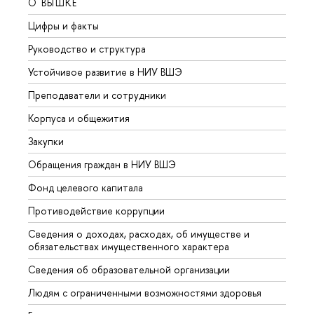
О ВЫШКЕ
ОБР
Цифры и факты
Лице
Руководство и структура
Довуз
Устойчивое развитие в НИУ ВШЭ
Олим
Преподаватели и сотрудники
Прием
Корпуса и общежития
Вышк
Закупки
Прием
Обращения граждан в НИУ ВШЭ
Аспир
Фонд целевого капитала
Допол
Противодействие коррупции
Центр
Сведения о доходах, расходах, об имуществе и
Бизне
обязательствах имущественного характера
Образ
Сведения об образовательной организации
Обрат
Людям с ограниченными возможностями здоровья