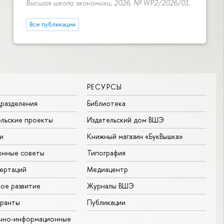
Высшая школа экономики, 2026. № WP2/2026/01.
Все публикации
РЕСУРСЫ
разделения
Библиотека
льские проекты
Издательский дом ВШЭ
и
Книжный магазин «БукВышка»
онные советы
Типография
ертаций
Медиацентр
ое развитие
Журналы ВШЭ
гранты
Публикации
учно-информационные