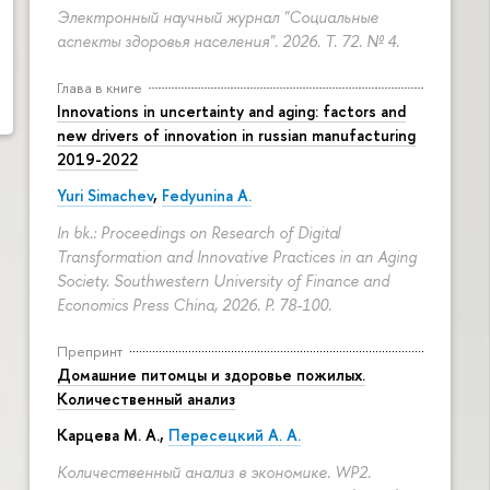
Электронный научный журнал "Социальные
аспекты здоровья населения". 2026. Т. 72. № 4.
Глава в книге
Innovations in uncertainty and aging: factors and
new drivers of innovation in russian manufacturing
2019-2022
Yuri Simachev
,
Fedyunina A.
In bk.: Proceedings on Research of Digital
Transformation and Innovative Practices in an Aging
Society. Southwestern University of Finance and
Economics Press China, 2026.
P. 78-100.
Препринт
Домашние питомцы и здоровье пожилых.
Количественный анализ
Карцева М. А.
,
Пересецкий А. А.
Количественный анализ в экономике. WP2.