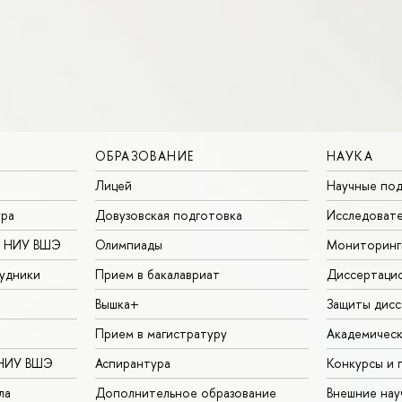
ОБРАЗОВАНИЕ
НАУКА
Лицей
Научные под
ура
Довузовская подготовка
Исследовате
в НИУ ВШЭ
Олимпиады
Мониторинг
удники
Прием в бакалавриат
Диссертаци
Вышка+
Защиты дисс
Прием в магистратуру
Академическ
 НИУ ВШЭ
Аспирантура
Конкурсы и 
ла
Дополнительное образование
Внешние на