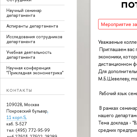
по
Научный семинар
департамента
Мероприятие з
Аспиранты департамента
Исследования сотрудников
департамента
Уважаемые колле
Приглашаем вас 
Учебная деятельность
экономики, котор
департамента
дистанционном ф
Научная конференция
Для дополнительн
"Прикладная эконометрика"
М.Б.Шевелеву, ms
КОНТАКТЫ
Рабочий язык сем
109028, Москва
В рамках семинар
Покровский бульвар
,
нашего департам
11 корп.S,
Тема доклада - "
каб. S-527
средних предприя
тел: (495) 772-95-99
доб.27503, 27502, 28289