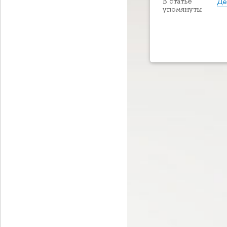
Де
В статье
упомянуты