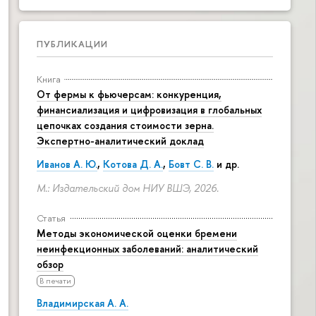
ПУБЛИКАЦИИ
Книга
От фермы к фьючерсам: конкуренция,
финансиализация и цифровизация в глобальных
цепочках создания стоимости зерна.
Экспертно-аналитический доклад
Иванов А. Ю.
,
Котова Д. А.
,
Бовт С. В.
и др.
М.: Издательский дом НИУ ВШЭ, 2026.
Статья
Методы экономической оценки бремени
неинфекционных заболеваний: аналитический
обзор
В печати
Владимирская А. А.