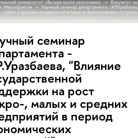
ельский университет «Высшая школа экономики»
Факультет эк
Мероприятия
Научный семинар департамента - А.Р.Уразбаева
-, малых и средних предприятий в период экономических потрясе
учный семинар
партамента -
Р.Уразбаева, "Влияние
сударственной
ддержки на рост
кро-, малых и средних
едприятий в период
ономических