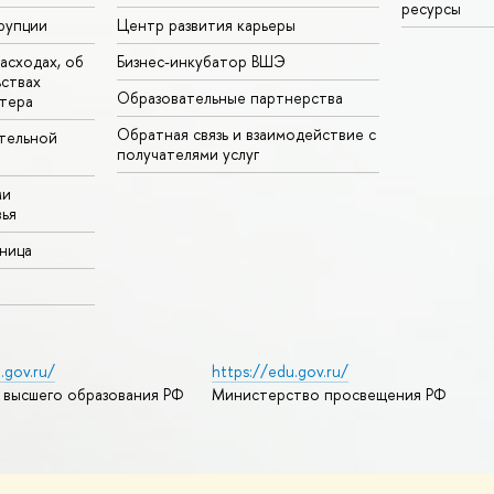
ресурсы
рупции
Центр развития карьеры
асходах, об
Бизнес-инкубатор ВШЭ
ьствах
Образовательные партнерства
тера
Обратная связь и взаимодействие с
тельной
получателями услуг
ми
ья
аница
.gov.ru/
https://edu.gov.ru/
 высшего образования РФ
Министерство просвещения РФ
дреса и контакты
Условия использования материалов