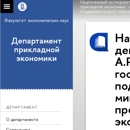
Национальный исследоват
прикладной экономики
поддержки на рост микро
Факультет экономических наук
На
Департамент
де
прикладной
экономики
А.
го
по
ми
пр
ДЕПАРТАМЕНТ
эк
О департаменте
Сотрудники