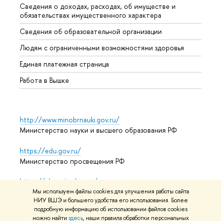
Сведения о доходах, расходах, об имуществе и
Бизне
обязательствах имущественного характера
Образ
Сведения об образовательной организации
Обрат
Людям с ограниченными возможностями здоровья
Единая платежная страница
Работа в Вышке
http://www.minobrnauki.gov.ru/
Министерство науки и высшего образования РФ
https://edu.gov.ru/
Министерство просвещения РФ
https://elearning.hse.ru/mooc
Массовые открытые онлайн-курсы
Мы используем файлы cookies для улучшения работы сайта
НИУ ВШЭ и большего удобства его использования. Более
подробную информацию об использовании файлов cookies
можно найти
здесь
, наши правила обработки персональных