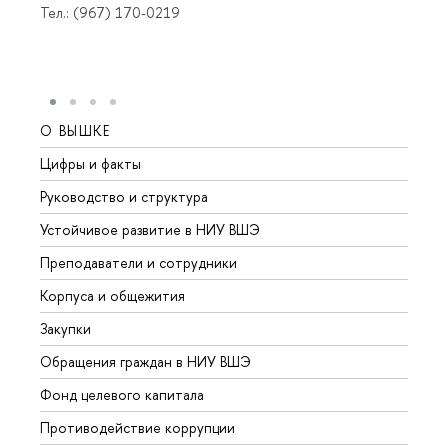
Тел.: (967) 170-0219
О ВЫШКЕ
ОБР
Цифры и факты
Лице
Руководство и структура
Довуз
Устойчивое развитие в НИУ ВШЭ
Олим
Преподаватели и сотрудники
Прием
Корпуса и общежития
Вышк
Закупки
Прием
Обращения граждан в НИУ ВШЭ
Аспир
Фонд целевого капитала
Допол
Противодействие коррупции
Центр