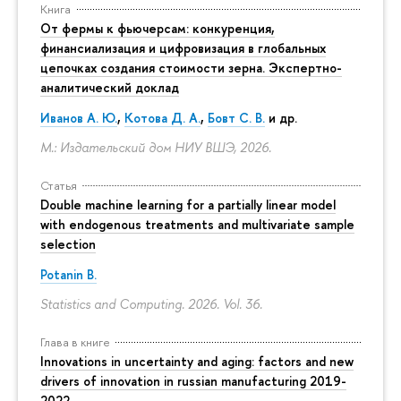
Книга
От фермы к фьючерсам: конкуренция,
финансиализация и цифровизация в глобальных
цепочках создания стоимости зерна. Экспертно-
аналитический доклад
Иванов А. Ю.
,
Котова Д. А.
,
Бовт С. В.
и др.
М.: Издательский дом НИУ ВШЭ, 2026.
Статья
Double machine learning for a partially linear model
with endogenous treatments and multivariate sample
selection
Potanin B.
Statistics and Computing. 2026. Vol. 36.
Глава в книге
Innovations in uncertainty and aging: factors and new
drivers of innovation in russian manufacturing 2019-
2022