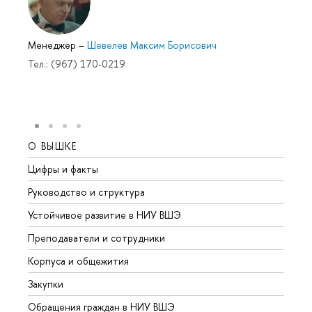
Менеджер
–
Шевелев Максим Борисович
Тел.: (967) 170-0219
О ВЫШКЕ
ОБР
Цифры и факты
Лице
Руководство и структура
Довуз
Устойчивое развитие в НИУ ВШЭ
Олим
Преподаватели и сотрудники
Прием
Корпуса и общежития
Вышк
Закупки
Прием
Обращения граждан в НИУ ВШЭ
Аспир