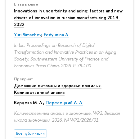
Глава в книге
Innovations in uncertainty and aging: factors and new
drivers of innovation in russian manufacturing 2019-
2022
Yuri Simachev
,
Fedyunina A.
In bk.: Proceedings on Research of Digital
Transformation and Innovative Practices in an Aging
Society. Southwestern University of Finance and
Economics Press China, 2026.
P. 78-100.
Препринт
Домашние питомцы и здоровье пожилых.
Количественный анализ
Карцева М. А.
,
Пересецкий А. А.
Количественный анализ в экономике. WP2. Высшая
школа экономики, 2026. № WP2/2026/01.
Все публикации