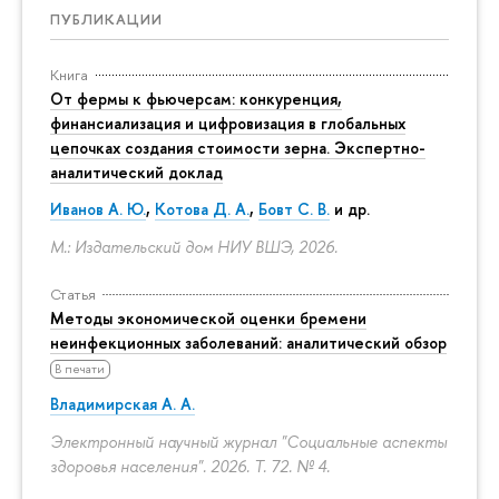
ПУБЛИКАЦИИ
Книга
От фермы к фьючерсам: конкуренция,
финансиализация и цифровизация в глобальных
цепочках создания стоимости зерна. Экспертно-
аналитический доклад
Иванов А. Ю.
,
Котова Д. А.
,
Бовт С. В.
и др.
М.: Издательский дом НИУ ВШЭ, 2026.
Статья
Методы экономической оценки бремени
неинфекционных заболеваний: аналитический обзор
В печати
Владимирская А. А.
Электронный научный журнал "Социальные аспекты
здоровья населения". 2026. Т. 72. № 4.