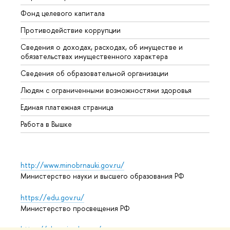
Фонд целевого капитала
Допол
Противодействие коррупции
Центр
Сведения о доходах, расходах, об имуществе и
Бизне
обязательствах имущественного характера
Образ
Сведения об образовательной организации
Обрат
Людям с ограниченными возможностями здоровья
Единая платежная страница
Работа в Вышке
http://www.minobrnauki.gov.ru/
Министерство науки и высшего образования РФ
https://edu.gov.ru/
Министерство просвещения РФ
https://elearning.hse.ru/mooc