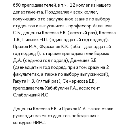
630 преподавателей, в т.ч. 12 коллег из нашего
департамента. Поздравляем всех коллег,
получивших это заслуженное звание по выбору
студентов и выпускников - профессор Авдашева
С.Б., доценты Коссова Е.В. (десятый раз), Коссова
Т.В., Пильник Н.П. (одиннадцатый год подряд!),
Прахов И.А., Фурманов К.К. (оба - двенадцатый
год подряд !), старшие преподаватели Борзых
Д.А. (седьмой год подряд), Демешев Б.Б.
(двенадцатый год подряд, при этом сразу на 2
факультетах, а также по выбору выпускников!),
Ракута Н.В. (пятый раз), Семерикова Е.В.,
преподаватель Хабибуллин Р.А., ассистент
Слаболицкий И.С.
Доценты Коссова Е.В. и Прахов И.А. также стали
руководителями студентов, победивших в
конкурсе НИРС.