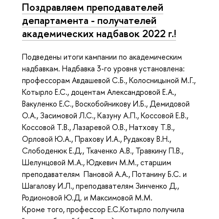
Поздравляем преподавателей
департамента - получателей
академических надбавок 2022 г.!
Подведены итоги кампании по академическим
надбавкам. Надбавка 3-го уровня установлена:
профессорам Авдашевой С.Б., Колосницыной М.Г.,
Котырло Е.С., доцентам Александровой Е.А.,
Вакуленко Е.С., Воскобойникову И.Б., Демидовой
О.А., Засимовой Л.С., Казуну А.П., Коссовой Е.В.,
Коссовой Т.В., Лазаревой О.В., Натхову Т.В.,
Орловой Ю.А., Прахову И.А., Рудакову В.Н.,
Слободенюк Е.Д., Ткаченко А.В., Травкину П.В.,
Шелунцовой М.А., Юдкевич М.М., старшим
преподавателям Пановой А.А., Потанину Б.С. и
Шагалову И.Л., преподавателям Зинченко Д.,
Родионовой Ю.Д. и Максимовой М.М.
Кроме того, профессор Е.С.Котырло получила