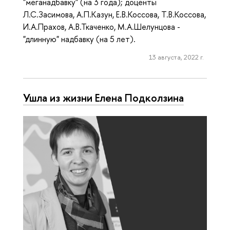
"меганадбавку" (на 3 года); доценты
Л.С.Засимова, А.П.Казун, Е.В.Коссова, Т.В.Коссова,
И.А.Прахов, А.В.Ткаченко, М.А.Шелунцова -
"длинную" надбавку (на 5 лет).
13 августа, 2022 г.
Ушла из жизни Елена Подколзина