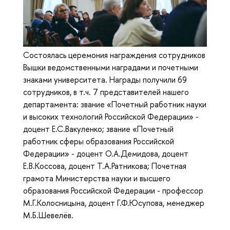
Состоялась церемония награждения сотрудников
Вышки ведомственными наградами и почетными
знаками университета. Награды получили 69
сотрудников, в т.ч. 7 представителей нашего
департамента: звание «Почетный работник науки
и высоких технологий Российской Федерации» -
доцент Е.С.Вакуленко; звание «Почетный
работник сферы образования Российской
Федерации» - доцент О.А.Демидова, доцент
Е.В.Коссова, доцент Т.А.Ратникова; Почетная
грамота Министерства науки и высшего
образования Российской Федерации - профессор
М.Г.Колосницына, доцент Г.Ф.Юсупова, менеджер
М.Б.Шевелёв.