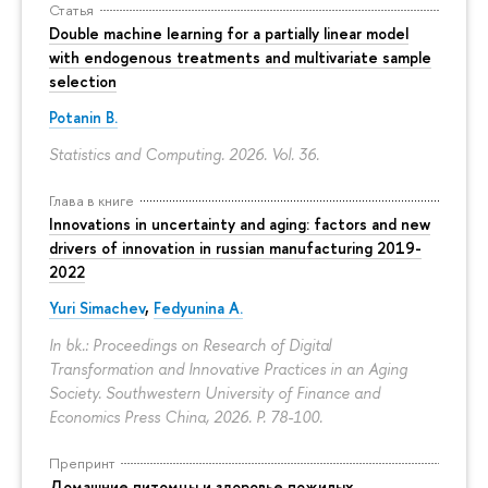
Статья
Double machine learning for a partially linear model
with endogenous treatments and multivariate sample
selection
Potanin B.
Statistics and Computing. 2026. Vol. 36.
Глава в книге
Innovations in uncertainty and aging: factors and new
drivers of innovation in russian manufacturing 2019-
2022
Yuri Simachev
,
Fedyunina A.
In bk.: Proceedings on Research of Digital
Transformation and Innovative Practices in an Aging
Society. Southwestern University of Finance and
Economics Press China, 2026.
P. 78-100.
Препринт
Домашние питомцы и здоровье пожилых.