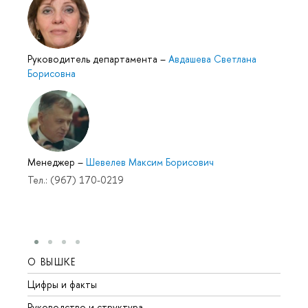
Руководитель департамента
–
Авдашева Светлана
Борисовна
Менеджер
–
Шевелев Максим Борисович
Тел.: (967) 170-0219
О ВЫШКЕ
ОБР
Цифры и факты
Лице
Руководство и структура
Довуз