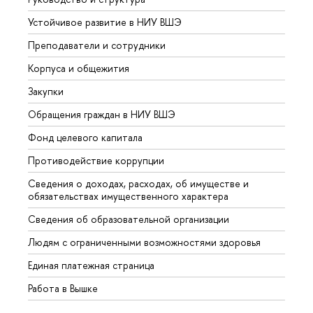
Устойчивое развитие в НИУ ВШЭ
Олим
Преподаватели и сотрудники
Прием
Корпуса и общежития
Вышк
Закупки
Прием
Обращения граждан в НИУ ВШЭ
Аспир
Фонд целевого капитала
Допол
Противодействие коррупции
Центр
Сведения о доходах, расходах, об имуществе и
Бизне
обязательствах имущественного характера
Образ
Сведения об образовательной организации
Обрат
Людям с ограниченными возможностями здоровья
Единая платежная страница
Работа в Вышке