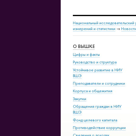
Национальный исследовательский 
измерений и статистики
→
Новост
О ВЫШКЕ
Цифры и факты
Руководство и структура
Устойчивое развитие в НИУ
ВШЭ
Преподаватели и сотрудники
Корпуса и общежития
Закупки
Обращения граждан в НИУ
ВШЭ
Фонд целевого капитала
Противодействие коррупции
Сведения о доходах,