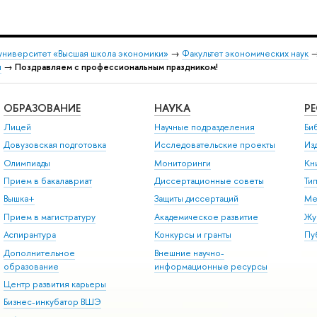
университет «Высшая школа экономики»
→
Факультет экономических наук
и
→
Поздравляем с профессиональным праздником!
ОБРАЗОВАНИЕ
НАУКА
Р
Лицей
Научные подразделения
Би
Довузовская подготовка
Исследовательские проекты
Из
Олимпиады
Мониторинги
Кн
Прием в бакалавриат
Диссертационные советы
Ти
Вышка+
Защиты диссертаций
Ме
Прием в магистратуру
Академическое развитие
Жу
Аспирантура
Конкурсы и гранты
Пу
Дополнительное
Внешние научно-
образование
информационные ресурсы
Центр развития карьеры
Бизнес-инкубатор ВШЭ