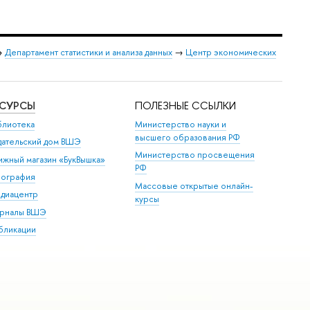
→
Департамент статистики и анализа данных
→
Центр экономических
ЕСУРСЫ
ПОЛЕЗНЫЕ ССЫЛКИ
блиотека
Министерство науки и
высшего образования РФ
дательский дом ВШЭ
Министерство просвещения
ижный магазин «БукВышка»
РФ
пография
Массовые открытые онлайн-
диацентр
курсы
рналы ВШЭ
бликации