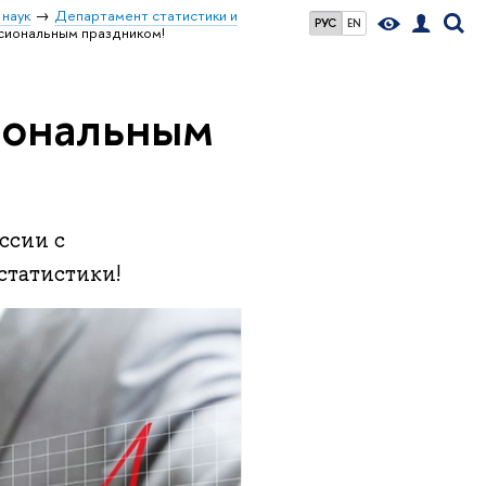
 наук
Департамент статистики и
РУС
EN
сиональным праздником!
иональным
ссии с
статистики!