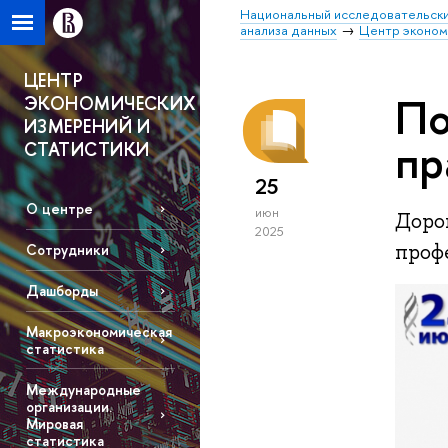
Национальный исследовательски
анализа данных
Центр эконом
ЦЕНТР
По
ЭКОНОМИЧЕСКИХ
ИЗМЕРЕНИЙ И
пр
СТАТИСТИКИ
25
О центре
июн
Дорог
2025
проф
Сотрудники
Дашборды
Макроэкономическая
статистика
Международные
организации.
Мировая
статистика