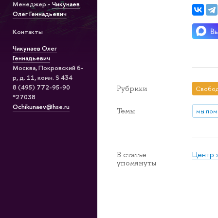
Менеджер -
Чикунаев
Олег Геннадьевич
Контакты
Чикунаев Олег
Геннадьевич
Москва, Покровский б-
р, д. 11, комн. S 434
8 (495) 772-95-90
Рубрики
Свобод
*27038
Ochikunaev@hse.ru
Темы
мы пом
Центр 
В статье
упомянуты