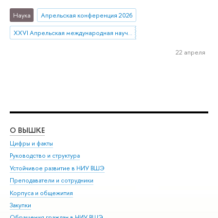
Наука
Апрельская конференция 2026
XXVI Апрельская международная научная конференция имени Е.Г. Ясина
22 апреля
О ВЫШКЕ
ОБ
Цифры и факты
Ли
Руководство и структура
Дов
Устойчивое развитие в НИУ ВШЭ
Ол
Преподаватели и сотрудники
При
Корпуса и общежития
Вы
Закупки
При
Обращения граждан в НИУ ВШЭ
Ас