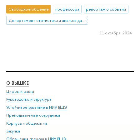
Свободное общение
профессора
репортаж о событии
Департамент статистики и анализа данных
11 октября 2024
О ВЫШКЕ
ОБ
Цифры и факты
Ли
Руководство и структура
Дов
Устойчивое развитие в НИУ ВШЭ
Ол
Преподаватели и сотрудники
При
Корпуса и общежития
Вы
Закупки
При
Обращения граждан в НИУ ВШЭ
Ас