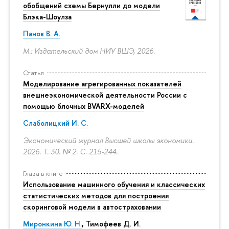
обобщений схемы Бернулли до модели
Блэка-Шоулза
Панов В. А.
М.: Издательский дом НИУ ВШЭ, 2026.
Статья
Моделирование агрегированных показателей
внешнеэкономической деятельности России с
помощью блочных BVARX-моделей
Слаболицкий И. С.
Экономический журнал Высшей школы экономики.
2026. Т. 30. № 2.
С. 215-244.
Глава в книге
Использование машинного обучения и классических
статистических методов для построения
скоринговой модели в автостраховании
Миронкина Ю. Н.
, Тимофеев Д. И.