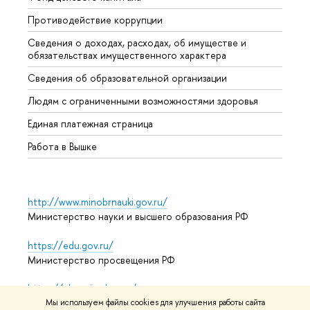
Противодействие коррупции
Центр
Сведения о доходах, расходах, об имуществе и
Бизне
обязательствах имущественного характера
Образ
Сведения об образовательной организации
Обрат
Людям с ограниченными возможностями здоровья
Единая платежная страница
Работа в Вышке
http://www.minobrnauki.gov.ru/
Министерство науки и высшего образования РФ
https://edu.gov.ru/
Министерство просвещения РФ
https://elearning.hse.ru/mooc
Массовые открытые онлайн-курсы
Мы используем файлы cookies для улучшения работы сайта