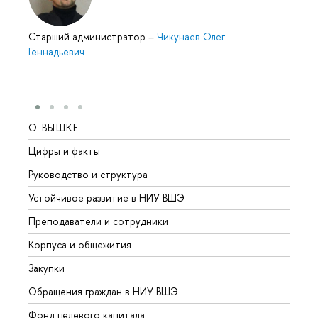
Старший администратор
–
Чикунаев Олег
Геннадьевич
О ВЫШКЕ
ОБР
Цифры и факты
Лице
Руководство и структура
Довуз
Устойчивое развитие в НИУ ВШЭ
Олим
Преподаватели и сотрудники
Прием
Корпуса и общежития
Вышк
Закупки
Прием
Обращения граждан в НИУ ВШЭ
Аспир
Фонд целевого капитала
Допол