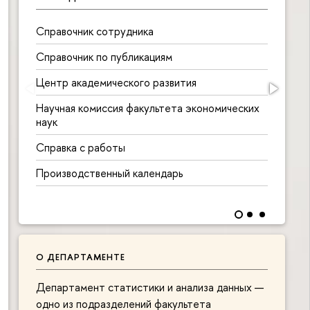
Справочник сотрудника
Б
с
Справочник по публикациям
М
Центр академического развития
а
Научная комиссия факультета экономических
М
наук
с
Справка с работы
Ц
Производственный календарь
О
О ДЕПАРТАМЕНТЕ
Департамент статистики и анализа данных —
одно из подразделений факультета