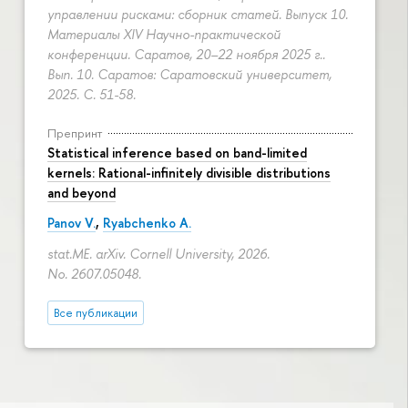
управлении рисками: сборник статей. Выпуск 10.
Материалы XIV Научно-практической
конференции. Саратов, 20–22 ноября 2025 г..
Вып. 10. Саратов: Саратовский университет,
2025.
С. 51-58.
Препринт
Statistical inference based on band-limited
kernels: Rational-infinitely divisible distributions
and beyond
Panov V.
,
Ryabchenko A.
stat.ME. arXiv. Cornell University, 2026.
No. 2607.05048.
Все публикации