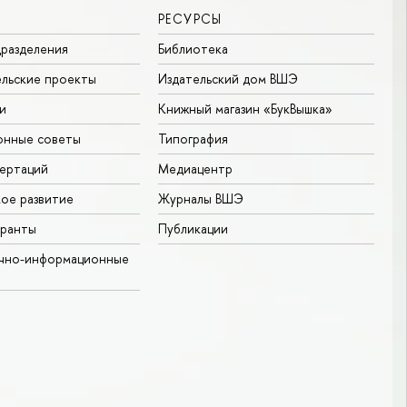
РЕСУРСЫ
разделения
Библиотека
льские проекты
Издательский дом ВШЭ
и
Книжный магазин «БукВышка»
онные советы
Типография
ертаций
Медиацентр
ое развитие
Журналы ВШЭ
гранты
Публикации
учно-информационные