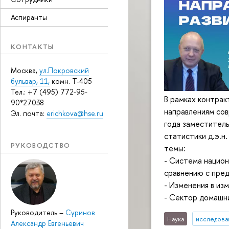
Аспиранты
КОНТАКТЫ
Москва,
ул.Покровский
бульвар, 11,
комн. Т-405
Тел.: +7 (495) 772-95-
В рамках контрак
90*27038
направлениям со
Эл. почта:
erichkova@hse.ru
года заместител
статистики д.э.н
РУКОВОДСТВО
темы:
- Система национ
сравнению с пре
- Изменения в из
- Сектор домашни
Руководитель
–
Суринов
Наука
исследован
Александр Евгеньевич