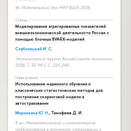
М.: Издательский дом НИУ ВШЭ, 2026.
Статья
Моделирование агрегированных показателей
внешнеэкономической деятельности России с
помощью блочных BVARX-моделей
Слаболицкий И. С.
Экономический журнал Высшей школы экономики.
2026. Т. 30. № 2.
С. 215-244.
Глава в книге
Использование машинного обучения и
классических статистических методов для
построения скоринговой модели в
автостраховании
Миронкина Ю. Н.
, Тимофеев Д. И.
В кн.: Математическое и компьютерное
моделирование в экономике, страховании и