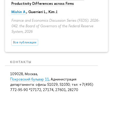
Productivity Differences across Firms
Mishin A.
, Guerrieri L., Kim J.
Finance and Economics Discussion Series (FEDS). 2026-
042. the Board of Governors of the Federal Reserve
System, 2026
Все публикации
КОНТАКТЫ
109028, Москва,
Покровский бульвар 11
, Администрация
департамента: офисы S1029, S1030; тел: +7(495)
772-95-90 *27172, 27174, 27601, 28270