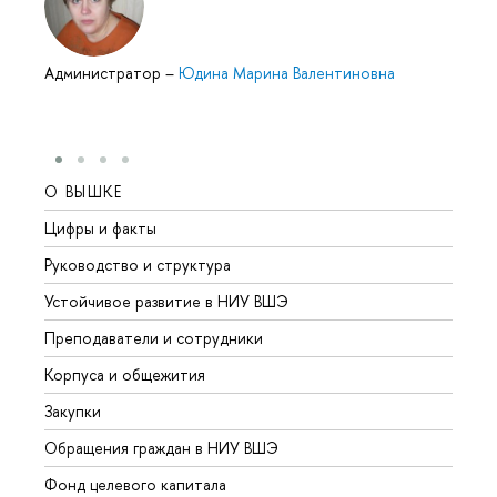
Администратор
–
Юдина Марина Валентиновна
О ВЫШКЕ
ОБР
Цифры и факты
Лице
Руководство и структура
Довуз
Устойчивое развитие в НИУ ВШЭ
Олим
Преподаватели и сотрудники
Прием
Корпуса и общежития
Вышк
Закупки
Прием
Обращения граждан в НИУ ВШЭ
Аспир
Фонд целевого капитала
Допол