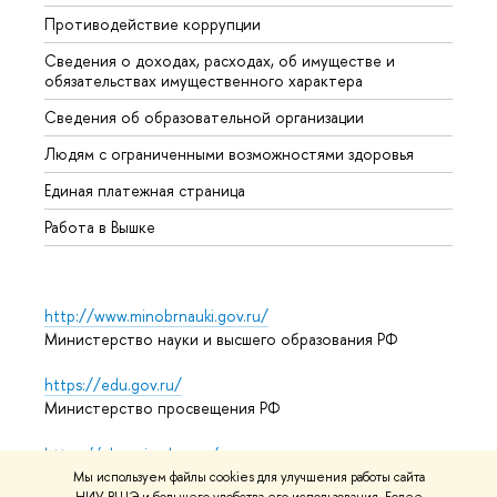
Противодействие коррупции
Центр
Сведения о доходах, расходах, об имуществе и
Бизне
обязательствах имущественного характера
Образ
Сведения об образовательной организации
Обрат
Людям с ограниченными возможностями здоровья
Единая платежная страница
Работа в Вышке
http://www.minobrnauki.gov.ru/
Министерство науки и высшего образования РФ
https://edu.gov.ru/
Министерство просвещения РФ
https://elearning.hse.ru/mooc
Массовые открытые онлайн-курсы
Мы используем файлы cookies для улучшения работы сайта