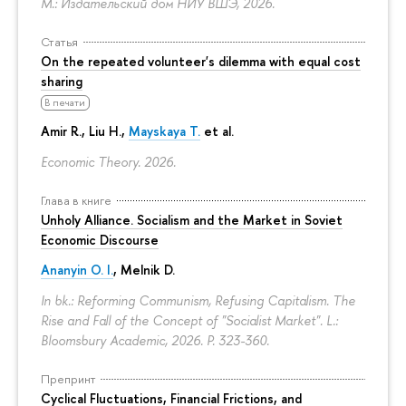
М.: Издательский дом НИУ ВШЭ, 2026.
Статья
On the repeated volunteer's dilemma with equal cost
sharing
В печати
Amir R., Liu H.,
Mayskaya T.
et al.
Economic Theory. 2026.
Глава в книге
Unholy Alliance. Socialism and the Market in Soviet
Economic Discourse
Ananyin O. I.
, Melnik D.
In bk.: Reforming Communism, Refusing Capitalism. The
Rise and Fall of the Concept of "Socialist Market". L.:
Bloomsbury Academic, 2026.
P. 323-360.
Препринт
Cyclical Fluctuations, Financial Frictions, and