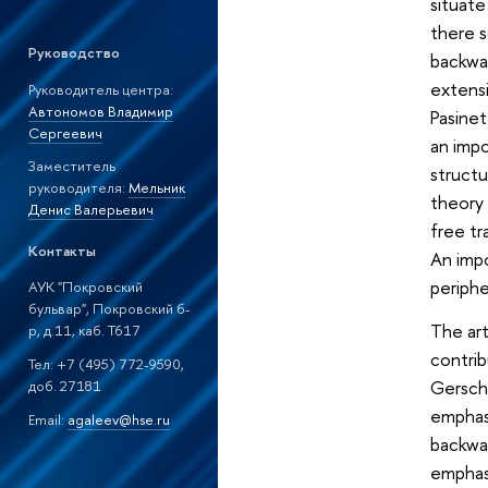
situate
there s
Руководство
backwar
extensi
Руководитель центра:
Автономов Владимир
Pasinet
Сергеевич
an impo
Заместитель
structu
руководителя:
Мельник
theory 
Денис Валерьевич
free tr
Контакты
An impo
periphe
АУК "Покровский
бульвар", Покровский б-
The art
р, д.11, каб. T617
contrib
Тел: +7 (495) 772-9590,
Gersche
доб. 27181
emphasi
Email:
agaleev@hse.ru
backwar
emphasi