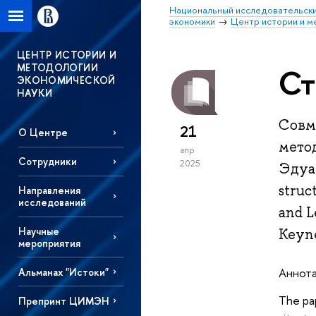
Национальный исследовательски
экономики
Центр истории и м
ЦЕНТР ИСТОРИИ И
МЕТОДОЛОГИИ
Ст
ЭКОНОМИЧЕСКОЙ
НАУКИ
Совм
21
О Центре
мето
апр
Сотрудники
2025
Эдуар
struc
Направления
исследований
and L
Научные
Keyne
мероприятия
Аннота
Альманах "Истоки"
The pap
Препринт ЦИМЭН