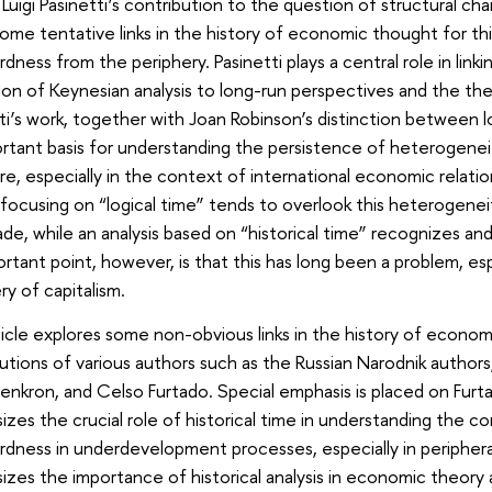
 Luigi Pasinetti’s contribution to the question of structural ch
ome tentative links in the history of economic thought for th
dness from the periphery. Pasinetti plays a central role in lin
on of Keynesian analysis to long-run perspectives and the the
ti’s work, together with Joan Robinson’s distinction between lo
rtant basis for understanding the persistence of heterogene
re, especially in the context of international economic relati
focusing on “logical time” tends to overlook this heterogeneit
ade, while an analysis based on “historical time” recognizes an
rtant point, however, is that this has long been a problem, esp
ry of capitalism.
icle explores some non-obvious links in the history of econo
utions of various authors such as the Russian Narodnik authors,
nkron, and Celso Furtado. Special emphasis is placed on Furtad
zes the crucial role of historical time in understanding the 
dness in underdevelopment processes, especially in peripheral
zes the importance of historical analysis in economic theory