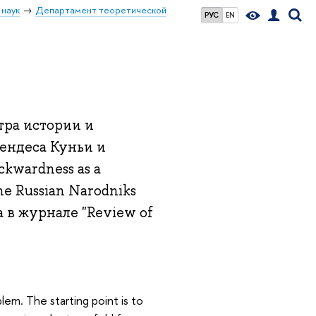
 наук
Департамент теоретической
РУС
EN
тра истории и
ендеса Куньи и
kwardness as a
 the Russian Narodniks
а в журнале "Review of
em. The starting point is to