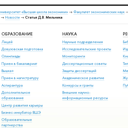
университет «Высшая школа экономики»
→
Факультет экономических наук
→
Новости
→
Статья Д.В. Мельника
ОБРАЗОВАНИЕ
НАУКА
Р
Лицей
Научные подразделения
Би
Довузовская подготовка
Исследовательские проекты
Из
Олимпиады
Мониторинги
Кн
Прием в бакалавриат
Диссертационные советы
Ти
Вышка+
Защиты диссертаций
Ме
Прием в магистратуру
Академическое развитие
Жу
Аспирантура
Конкурсы и гранты
Пу
Дополнительное
Внешние научно-
образование
информационные ресурсы
Центр развития карьеры
Бизнес-инкубатор ВШЭ
Образовательные
партнерства