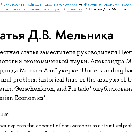
й университет «Высшая школа экономики»
Факультет экономических
етодологии экономической науки
Новости
Статья Д.В. Мельника
атья Д.В. Мельника
естная статья заместителя руководителя Цен
дологии экономической науки, Александра М
до да Мотта э Альбукерке "Understanding bac
tural problem: historical time in the analysis of
enin, Gerschenkron, and Furtado" опубликован
sian Economics".
ция:
er explores the concept of backwardness as a structural probl