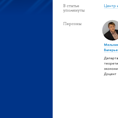
Центр 
В статье
упомянуты
Персоны
Мельни
Валерье
Департ
теорети
экономи
Доцент