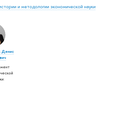
истории и методологии экономической науки
к Денис
вич
амент
ческой
ки: