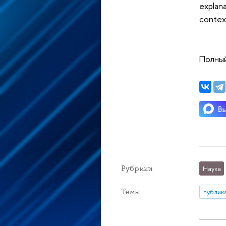
explan
contex
Полный
Рубрики
Наука
Темы
публик