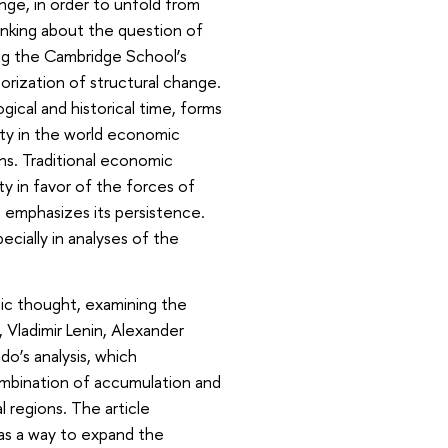
ange, in order to unfold from
inking about the question of
king the Cambridge School’s
orization of structural change.
gical and historical time, forms
ity in the world economic
ons. Traditional economic
y in favor of the forces of
d emphasizes its persistence.
ecially in analyses of the
mic thought, examining the
 Vladimir Lenin, Alexander
o’s analysis, which
combination of accumulation and
 regions. The article
 as a way to expand the