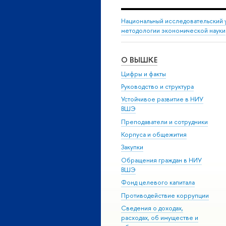
Национальный исследовательский 
методологии экономической науки
О ВЫШКЕ
Цифры и факты
Руководство и структура
Устойчивое развитие в НИУ
ВШЭ
Преподаватели и сотрудники
Корпуса и общежития
Закупки
Обращения граждан в НИУ
ВШЭ
Фонд целевого капитала
Противодействие коррупции
Сведения о доходах,
расходах, об имуществе и