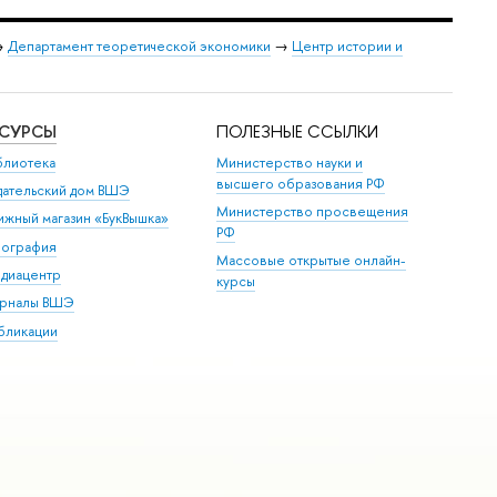
→
Департамент теоретической экономики
→
Центр истории и
ЕСУРСЫ
ПОЛЕЗНЫЕ ССЫЛКИ
блиотека
Министерство науки и
высшего образования РФ
дательский дом ВШЭ
Министерство просвещения
ижный магазин «БукВышка»
РФ
пография
Массовые открытые онлайн-
диацентр
курсы
рналы ВШЭ
бликации