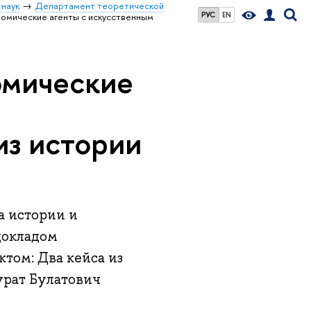
 наук
Департамент теоретической
РУС
EN
омические агенты с искусственным
омические
из истории
а истории и
докладом
том: Два кейса из
урат Булатович