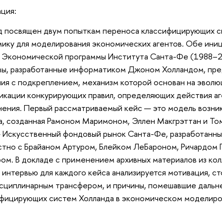
ция:
 посвящен двум попыткам переноса классифицирующих с
ику для моделирования экономических агентов. Обе иниц
х Экономической программы Института Санта-Фе (1988–
ы, разработанные информатиком Джоном Холландом, пре
ия с подкреплением, механизм которой основан на эвол
кации конкурирующих правил, определяющих действия аге
ения. Первый рассматриваемый кейс — это модель возник
, созданная Рамоном Маримоном, Эллен Макгрэттан и То
 Искусственный фондовый рынок Санта-Фе, разработанн
тно с Брайаном Артуром, Блейком ЛеБароном, Ричардом
ом. В докладе с применением архивных материалов из ко
 интервью для каждого кейса анализируется мотивация, ст
сциплинарным трансфером, и причины, помешавшие даль
фицирующих систем Холланда в экономическом моделиро