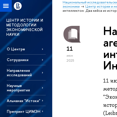
Национальный исследовательски
экономики
Центр истории и м
интеллектом: Два кейса из исто
ЦЕНТР ИСТОРИИ И
МЕТОДОЛОГИИ
На
ЭКОНОМИЧЕСКОЙ
НАУКИ
аг
11
ин
О Центре
июн
Сотрудники
Ин
2025
Направления
исследований
11 ию
Научные
мето
мероприятия
"Эко
Альманах "Истоки"
исто
Препринт ЦИМЭН
(Leib