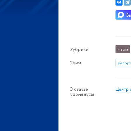
Рубрики
Наука
Темы
репорт
Центр 
В статье
упомянуты