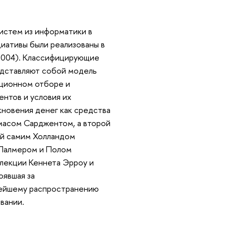
истем из информатики в
иативы были реализованы в
2004). Классифицирующие
дставляют собой модель
юционном отборе и
нтов и условия их
новения денег как средства
масом Сарджентом, а второй
ый самим Холландом
 Палмером и Полом
ллекции Кеннета Эрроу и
оявшая за
нейшему распространению
вании.