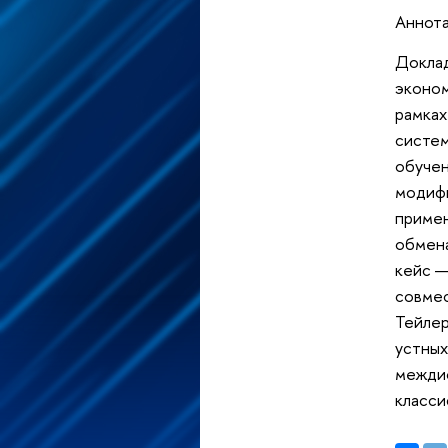
Аннота
Доклад
эконом
рамка
систем
обучен
модифи
примен
обмена
кейс —
совмес
Тейлер
устных
межди
класси