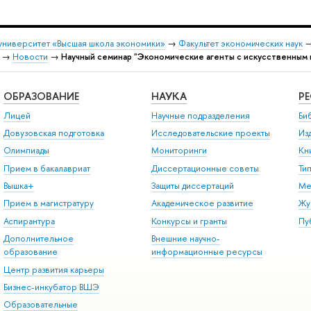
университет «Высшая школа экономики»
→
Факультет экономических наук
→
Новости
→
Научный семинар "Экономические агенты с искусственным 
ОБРАЗОВАНИЕ
НАУКА
Р
Лицей
Научные подразделения
Би
Довузовская подготовка
Исследовательские проекты
Из
Олимпиады
Мониторинги
Кн
Прием в бакалавриат
Диссертационные советы
Ти
Вышка+
Защиты диссертаций
Ме
Прием в магистратуру
Академическое развитие
Жу
Аспирантура
Конкурсы и гранты
Пу
Дополнительное
Внешние научно-
образование
информационные ресурсы
Центр развития карьеры
Бизнес-инкубатор ВШЭ
Образовательные