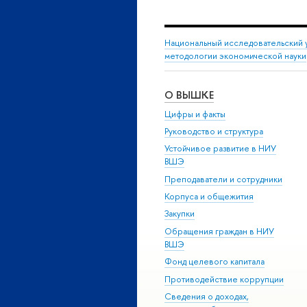
Национальный исследовательский 
методологии экономической науки
О ВЫШКЕ
Цифры и факты
Руководство и структура
Устойчивое развитие в НИУ
ВШЭ
Преподаватели и сотрудники
Корпуса и общежития
Закупки
Обращения граждан в НИУ
ВШЭ
Фонд целевого капитала
Противодействие коррупции
Сведения о доходах,