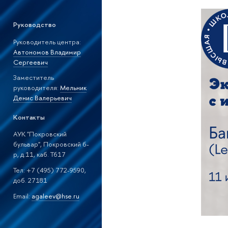
Руководство
Руководитель центра:
Автономов Владимир
Сергеевич
Заместитель
руководителя:
Мельник
Денис Валерьевич
Контакты
АУК "Покровский
бульвар", Покровский б-
р, д.11, каб. T617
Тел: +7 (495) 772-9590,
доб. 27181
Email:
agaleev@hse.ru