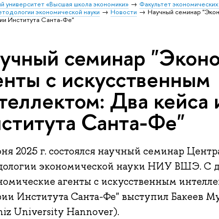
й университет «Высшая школа экономики»
Факультет экономических
етодологии экономической науки
Новости
Научный семинар "Экон
рии Института Санта-Фе"
учный семинар "Экон
енты с искусственным
теллектом: Два кейса 
ститута Санта-Фе"
ня 2025 г. состоялся научный семинар Центр
дологии экономической науки НИУ ВШЭ. С 
номические агенты с искусственным интеллек
рии Института Санта-Фе" выступил Бакеев М
niz University Hannover).