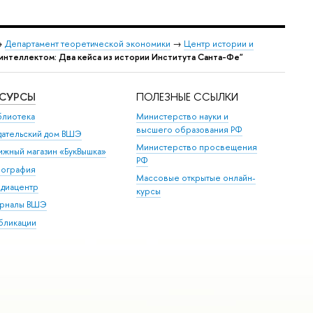
→
Департамент теоретической экономики
→
Центр истории и
интеллектом: Два кейса из истории Института Санта-Фе"
ЕСУРСЫ
ПОЛЕЗНЫЕ ССЫЛКИ
блиотека
Министерство науки и
высшего образования РФ
дательский дом ВШЭ
Министерство просвещения
ижный магазин «БукВышка»
РФ
пография
Массовые открытые онлайн-
диацентр
курсы
рналы ВШЭ
бликации