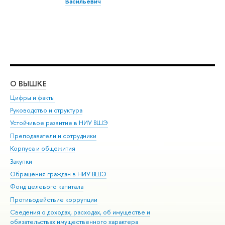
Васильевич
О ВЫШКЕ
ОБ
Цифры и факты
Ли
Руководство и структура
Дов
Устойчивое развитие в НИУ ВШЭ
Ол
Преподаватели и сотрудники
При
Корпуса и общежития
Вы
Закупки
При
Обращения граждан в НИУ ВШЭ
Ас
Фонд целевого капитала
До
Противодействие коррупции
Цен
Сведения о доходах, расходах, об имуществе и
Би
обязательствах имущественного характера
Об