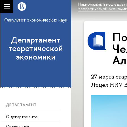
Национальный исследоват
теоретической экономи
Факультет экономических наук
По
Департамент
Че
теоретической
экономики
Ал
27 марта ста
Лицея НИУ В
ДЕПАРТАМЕНТ
О департаменте
Сотрудники