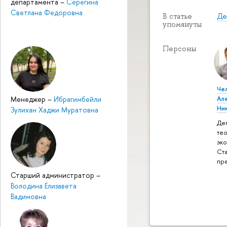
департамента
–
Серегина
Светлана Федоровна
Де
В статье
упомянуты
Персоны
Че
Менеджер
–
Ибрагимбейли
Ал
Ни
Зулихан Хаджи Муратовна
Де
те
эк
Ст
пр
Старший администратор
–
Володина Елизавета
Вадимовна