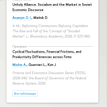
Unholy Alliance. Socialism and the Market in Soviet
Economic Discourse
Ananyin O. I.
, Melnik D.
In bk.: Reforming Communism, Refusing Capitalism.
The Rise and Fall of the Concept of "Socialist
Market". L.: Bloomsbury Academic, 2026.
P. 323-360.
Препринт
Cyclical Fluctuations, Financial Frictions, and
Productivity Differences across Firms
Mishin A.
, Guerrieri L., Kim J.
Finance and Economics Discussion Series (FEDS).
2026-042. the Board of Governors of the Federal
Reserve System, 2026
Все публикации