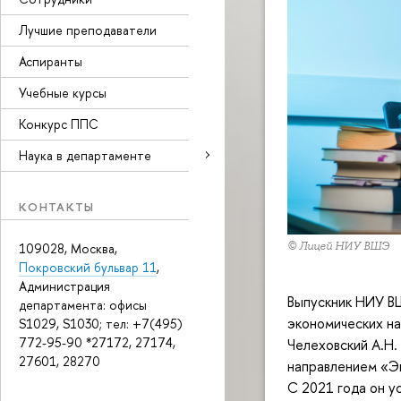
Лучшие преподаватели
Аспиранты
Учебные курсы
Конкурс ППС
Наука в департаменте
КОНТАКТЫ
© Лицей НИУ ВШЭ
109028, Москва,
Покровский бульвар 11
,
Администрация
Выпускник НИУ ВШ
департамента: офисы
экономических на
S1029, S1030; тел: +7(495)
772-95-90 *27172, 27174,
Челеховский А.Н.
27601, 28270
направлением «Э
С 2021 года он 