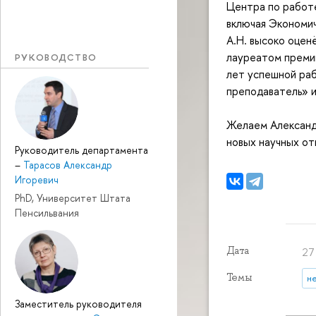
Центра по работе
включая Экономи
А.Н. высоко оцен
лауреатом преми
РУКОВОДСТВО
лет успешной ра
преподаватель» и
Желаем Александр
новых научных от
Руководитель департамента
–
Тарасов Александр
Игоревич
PhD, Университет Штата
Пенсильвания
Дата
27
Темы
н
Заместитель руководителя