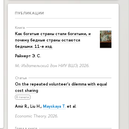
ПУБЛИКАЦИИ
Книга
Как богатые страны стали богатыми, и
почему бедные страны остаются
бедными. 11-е изд.
Райнерт Э. С.
М.: Издательский дом НИУ ВШЭ, 2026.
Статья
On the repeated volunteer's dilemma with equal
cost sharing
В печати
Amir R., Liu H.,
Mayskaya T.
et al.
Economic Theory. 2026.
Глава в книге