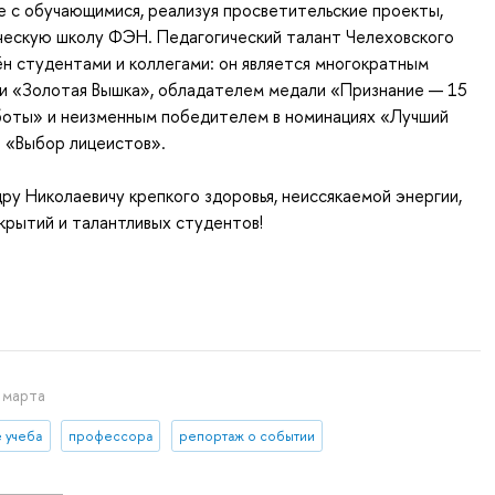
 с обучающимися, реализуя просветительские проекты,
ческую школу ФЭН. Педагогический талант Челеховского
ён студентами и коллегами: он является многократным
и «Золотая Вышка», обладателем медали «Признание — 15
боты» и неизменным победителем в номинациях «Лучший
 «Выбор лицеистов».
у Николаевичу крепкого здоровья, неиссякаемой энергии,
крытий и талантливых студентов!
 марта
е учеба
профессора
репортаж о событии