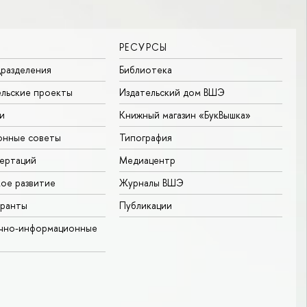
РЕСУРСЫ
разделения
Библиотека
льские проекты
Издательский дом ВШЭ
и
Книжный магазин «БукВышка»
онные советы
Типография
ертаций
Медиацентр
ое развитие
Журналы ВШЭ
гранты
Публикации
учно-информационные