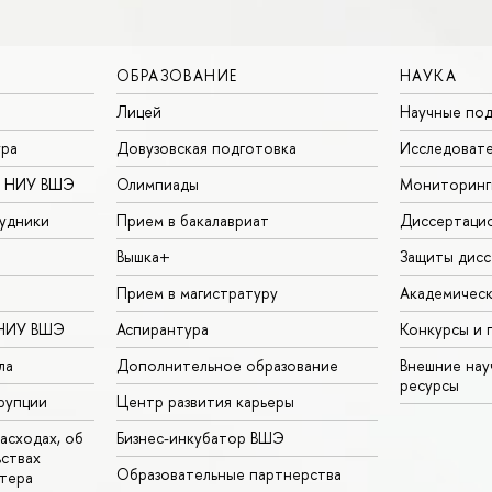
ОБРАЗОВАНИЕ
НАУКА
Лицей
Научные под
ура
Довузовская подготовка
Исследовате
в НИУ ВШЭ
Олимпиады
Мониторинг
удники
Прием в бакалавриат
Диссертаци
Вышка+
Защиты дисс
Прием в магистратуру
Академическ
 НИУ ВШЭ
Аспирантура
Конкурсы и 
ла
Дополнительное образование
Внешние на
ресурсы
рупции
Центр развития карьеры
асходах, об
Бизнес-инкубатор ВШЭ
ьствах
Образовательные партнерства
тера