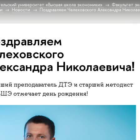
ельский университет «Высшая школа экономики»
Факультет эк
ки
Новости
Поздравляем Челеховского Александра Николае
здравляем
леховского
ександра Николаевича!
рший преподаватель ДТЭ и старший методист
ШЭ отмечает день рождения!