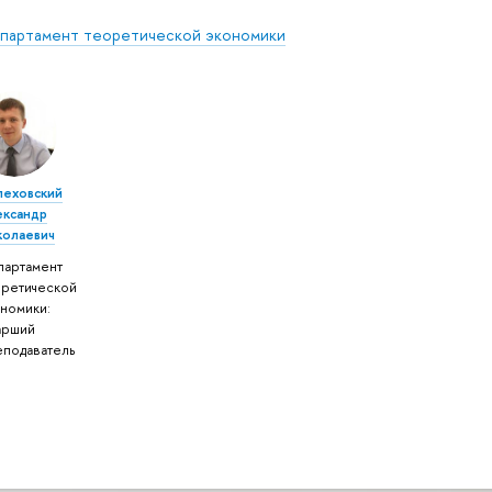
партамент теоретической экономики
леховский
ександр
колаевич
партамент
оретической
ономики:
арший
еподаватель