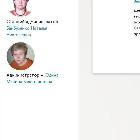
Ви
Де
те
Старший администратор
–
эк
Байбузенко Наталья
Ст
пр
Николаевна
Администратор
–
Юдина
Марина Валентиновна