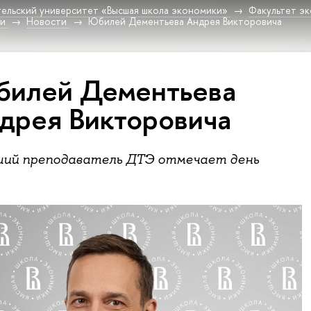
ельский университет «Высшая школа экономики»
Факультет эк
ки
Новости
Юбилей Дементьева Андрея Викторовича
илей Дементьева
дрея Викторовича
ший преподаватель ДТЭ отмечает день