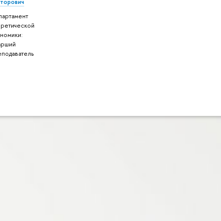
кторович
партамент
оретической
ономики:
арший
еподаватель