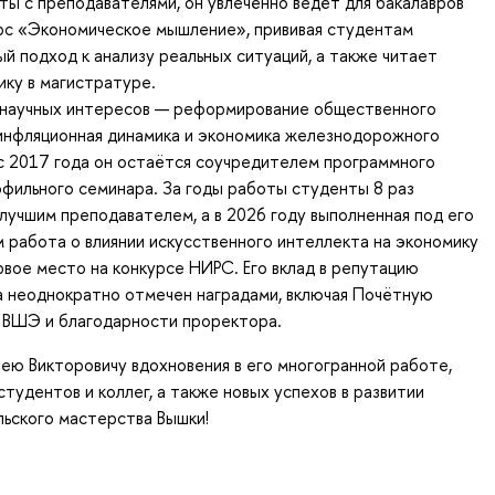
ы с преподавателями, он увлечённо ведёт для бакалавров
рс «Экономическое мышление», прививая студентам
й подход к анализу реальных ситуаций, а также читает
ку в магистратуре.
 научных интересов — реформирование общественного
инфляционная динамика и экономика железнодорожного
с 2017 года он остаётся соучредителем программного
фильного семинара. За годы работы студенты 8 раз
 лучшим преподавателем, а в 2026 году выполненная под его
 работа о влиянии искусственного интеллекта на экономику
рвое место на конкурсе НИРС. Его вклад в репутацию
 неоднократно отмечен наградами, включая Почётную
 ВШЭ и благодарности проректора.
ю Викторовичу вдохновения в его многогранной работе,
студентов и коллег, а также новых успехов в развитии
ьского мастерства Вышки!