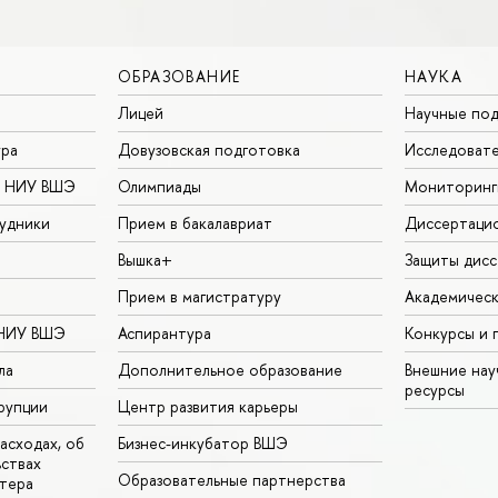
ОБРАЗОВАНИЕ
НАУКА
Лицей
Научные под
ура
Довузовская подготовка
Исследовате
в НИУ ВШЭ
Олимпиады
Мониторинг
удники
Прием в бакалавриат
Диссертаци
Вышка+
Защиты дисс
Прием в магистратуру
Академическ
 НИУ ВШЭ
Аспирантура
Конкурсы и 
ла
Дополнительное образование
Внешние на
ресурсы
рупции
Центр развития карьеры
асходах, об
Бизнес-инкубатор ВШЭ
ьствах
Образовательные партнерства
тера