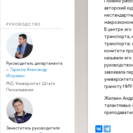
Помимо работ
авторский ку
нестандартны
макроэкономи
РУКОВОДСТВО
В центре его
транспорта, 
транспорта; 
комитета про
называли его
Руководитель департамента
руководством
–
Тарасов Александр
завоевала пе
Игоревич
университета
PhD, Университет Штата
грамоту НИУ
Пенсильвания
Желаем Андре
талантливых 
преподавател
Заместитель руководителя