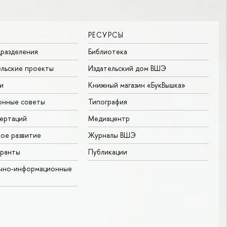
РЕСУРСЫ
разделения
Библиотека
льские проекты
Издательский дом ВШЭ
и
Книжный магазин «БукВышка»
онные советы
Типография
ертаций
Медиацентр
ое развитие
Журналы ВШЭ
гранты
Публикации
учно-информационные