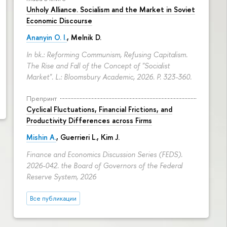
Unholy Alliance. Socialism and the Market in Soviet
Economic Discourse
Ananyin O. I.
, Melnik D.
In bk.: Reforming Communism, Refusing Capitalism.
The Rise and Fall of the Concept of "Socialist
Market". L.: Bloomsbury Academic, 2026.
P. 323-360.
Препринт
Cyclical Fluctuations, Financial Frictions, and
Productivity Differences across Firms
Mishin A.
, Guerrieri L., Kim J.
Finance and Economics Discussion Series (FEDS).
2026-042. the Board of Governors of the Federal
Reserve System, 2026
Все публикации