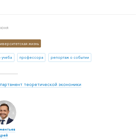
июня
иверситетская жизнь
е учеба
профессора
репортаж о событии
партамент теоретической экономики
ментьев
дрей