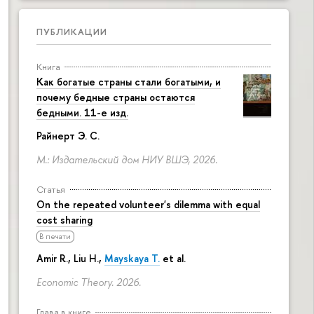
ПУБЛИКАЦИИ
Книга
Как богатые страны стали богатыми, и
почему бедные страны остаются
бедными. 11-е изд.
Райнерт Э. С.
М.: Издательский дом НИУ ВШЭ, 2026.
Статья
On the repeated volunteer's dilemma with equal
cost sharing
В печати
Amir R., Liu H.,
Mayskaya T.
et al.
Economic Theory. 2026.
Глава в книге