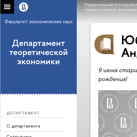
Национальный исследоват
теоретической экономи
Факультет экономических наук
Юб
Департамент
Ан
теоретической
экономики
9 июня стар
рождения!
ДЕПАРТАМЕНТ
О департаменте
Сотрудники