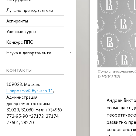
Лучшие преподаватели
Аспиранты
Учебные курсы
Конкурс ППС
Наука в департаменте
КОНТАКТЫ
Фото с персонально
© НИУ ВШЭ
109028, Москва,
Покровский бульвар 11
,
Администрация
Андрей Викто
департамента: офисы
совмещает д
S1029, S1030; тел: +7(495)
теоретическо
772-95-90 *27172, 27174,
развитию пре
27601, 28270
совершенство