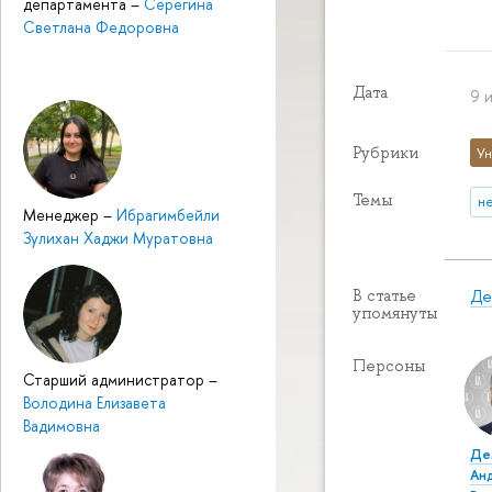
департамента
–
Серегина
Светлана Федоровна
Дата
9 
Рубрики
Ун
Темы
н
Менеджер
–
Ибрагимбейли
Зулихан Хаджи Муратовна
Де
В статье
упомянуты
Персоны
Старший администратор
–
Володина Елизавета
Вадимовна
Де
Ан