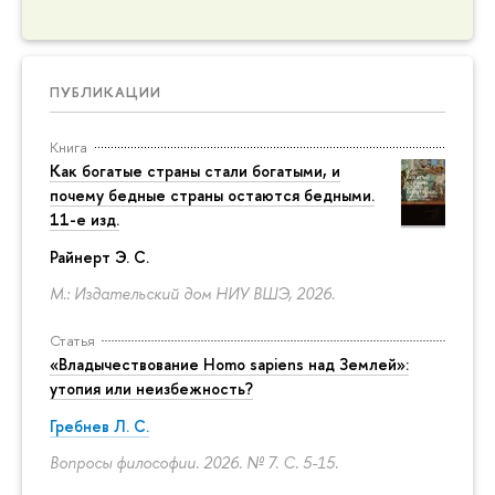
ПУБЛИКАЦИИ
Книга
Как богатые страны стали богатыми, и
почему бедные страны остаются бедными.
11-е изд.
Райнерт Э. С.
М.: Издательский дом НИУ ВШЭ, 2026.
Статья
«Владычествование Homo sapiens над Землей»:
утопия или неизбежность?
Гребнев Л. С.
Вопросы философии. 2026. № 7.
С. 5-15.