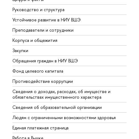
Руководство и структура
Довуз
Устойчивое развитие в НИУ ВШЭ
Олим
Преподаватели и сотрудники
Прием
Корпуса и общежития
Вышк
Закупки
Прием
Обращения граждан в НИУ ВШЭ
Аспир
Фонд целевого капитала
Допол
Противодействие коррупции
Центр
Сведения о доходах, расходах, об имуществе и
Бизне
обязательствах имущественного характера
Образ
Сведения об образовательной организации
Обрат
Людям с ограниченными возможностями здоровья
Единая платежная страница
Работа в Вышке