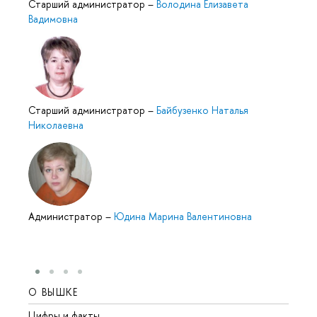
Старший администратор
–
Володина Елизавета
Вадимовна
Старший администратор
–
Байбузенко Наталья
Николаевна
Администратор
–
Юдина Марина Валентиновна
О ВЫШКЕ
ОБР
Цифры и факты
Лице