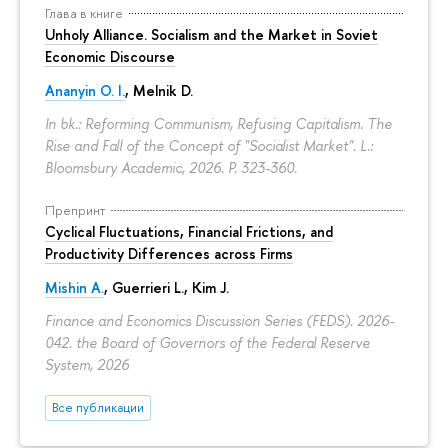
Глава в книге
Unholy Alliance. Socialism and the Market in Soviet
Economic Discourse
Ananyin O. I.
, Melnik D.
In bk.: Reforming Communism, Refusing Capitalism. The
Rise and Fall of the Concept of "Socialist Market". L.:
Bloomsbury Academic, 2026.
P. 323-360.
Препринт
Cyclical Fluctuations, Financial Frictions, and
Productivity Differences across Firms
Mishin A.
, Guerrieri L., Kim J.
Finance and Economics Discussion Series (FEDS). 2026-
042. the Board of Governors of the Federal Reserve
System, 2026
Все публикации