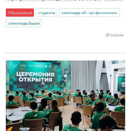
Образование
студенты
олимпиада «Я - профессионал»
олимпиады Вышки
28 апреля