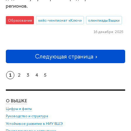
регионов.
Образование
кейс-чемпионат «Ключ»
олимпиады Вышки
16 декабря 2025
Следующая страница
1
2
3
4
5
О ВЫШКЕ
ОБ
Цифры и факты
Ли
Руководство и структура
Дов
Устойчивое развитие в НИУ ВШЭ
Ол
Преподаватели и сотрудники
При