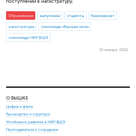
поступлении в магистратуру.
Образование
выпускники
студенты
бакалавриат
магистратура
олимпиада «Высшая лига»
олимпиады НИУ ВШЭ
15 января 2021
О ВЫШКЕ
ОБ
Цифры и факты
Ли
Руководство и структура
Дов
Устойчивое развитие в НИУ ВШЭ
Ол
Преподаватели и сотрудники
При