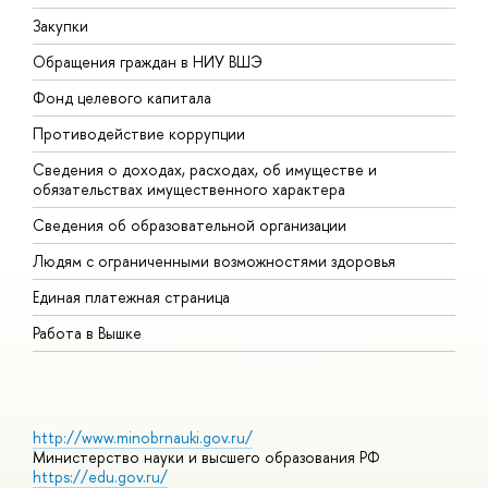
Закупки
П
Обращения граждан в НИУ ВШЭ
А
Фонд целевого капитала
Д
Противодействие коррупции
Ц
Сведения о доходах, расходах, об имуществе и
Б
обязательствах имущественного характера
О
Сведения об образовательной организации
О
Людям с ограниченными возможностями здоровья
Единая платежная страница
Работа в Вышке
http://www.minobrnauki.gov.ru/
Министерство науки и высшего образования РФ
https://edu.gov.ru/