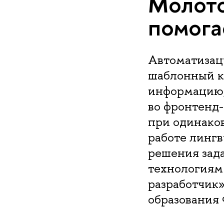
Молото
помога
Автоматизац
шаблонный к
информацию,
во фронтенд-
при одинаков
работе лингв
решения зада
технологиям 
разработчик
образования