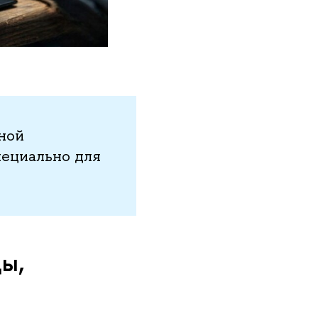
ной
ециально для
цы,