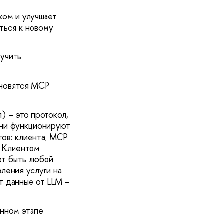
ком и улучшает
ться к новому
учить
ановятся MCP
) – это протокол,
ни функционируют
тов: клиента, MCP
. Клиентом
ет быть любой
ления услуги на
т данные от LLM –
енном этапе