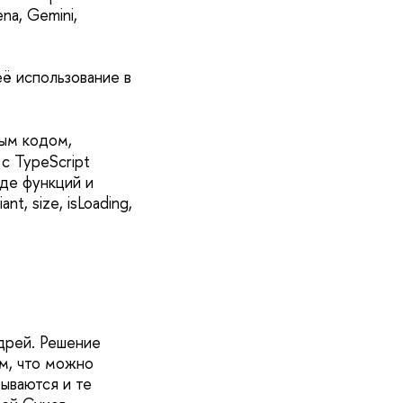
a, Gemini,
ё использование в
ным кодом,
с TypeScript
иде функций и
t, size, isLoading,
ндрей. Решение
м, что можно
ываются и те