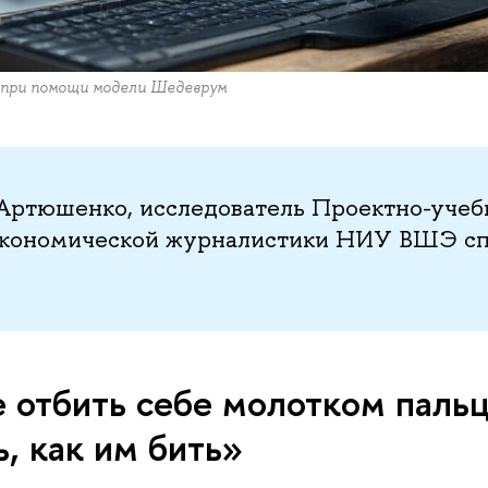
 при помощи модели Шедеврум
 Артюшенко, исследователь Проектно-учеб
экономической журналистики НИУ ВШЭ сп
 отбить себе молотком паль
ь, как им бить»