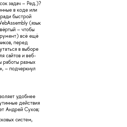
сок задач – Ред.)?
енные в коде или
 ради быстрой
WebAssembly (язык
твёртый – чтобы
струмент) всё ещё
чиков, перед
утаться в выборе
я сайтов и веб-
ы работы разных
», – подчеркнул
зволяет удобнее
Рутинные действия
ет Андрей Сухов;
сковых систем,