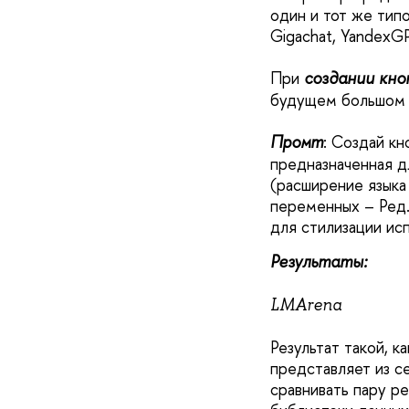
один и тот же тип
Gigachat, YandexGP
При
создании кно
будущем большом п
Промт
: Создай кн
предназначенная дл
(расширение языка
переменных – Ред.)
для стилизации исп
Результаты:
LMArena
Результат такой, 
представляет из с
сравнивать пару р