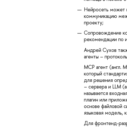
Нейросеть может в
коммуникацию межд
проекту;
Сопровождение код
рекомендации по 
Андрей Сухов так
агенты – протокол
MCP агент (англ. M
который стандарт
для решения опред
– сервера и LLM (а
называется входна
плагин или прилож
основе файловой с
языковая модель, 
Для фронтенд-разр