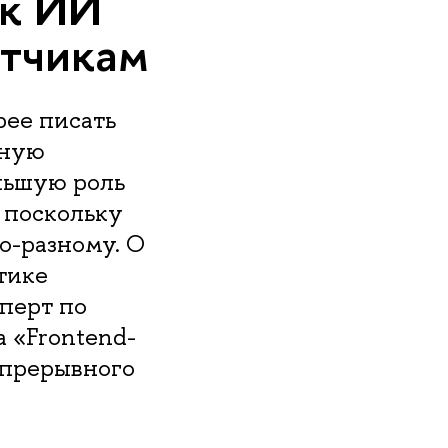
ак ИИ
отчикам
рее писать
жную
льшую роль
 поскольку
о-разному. О
тике
перт по
 «Frontend-
епрерывного