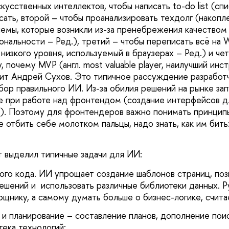
усственных интеллектов, чтобы написать to-do list (спи
сать, второй – чтобы проанализировать техдолг (накопл
емы, которые возникли из-за пренебрежения качеством
ональности – Ред.), третий – чтобы переписать всё на 
низкого уровня, используемый в браузерах – Ред.) и че
 почему MVP (англ. most valuable player, наилучший ин
рит Андрей Сухов. Это типичное рассуждение разработ
бор правильного ИИ. Из-за обилия решений на рынке зап
ле при работе над фронтендом (создание интерфейсов дл
). Поэтому для фронтендеров важно понимать принцип
 отбить себе молотком пальцы, надо знать, как им бить
т выделил типичные задачи для ИИ:
ого кода. ИИ упрощает создание шаблонов страниц, по
ешений и использовать различные библиотеки данных. 
щнику, а самому думать больше о бизнес-логике, счита
и планирование – составление планов, дополнение пои
тека технологий;