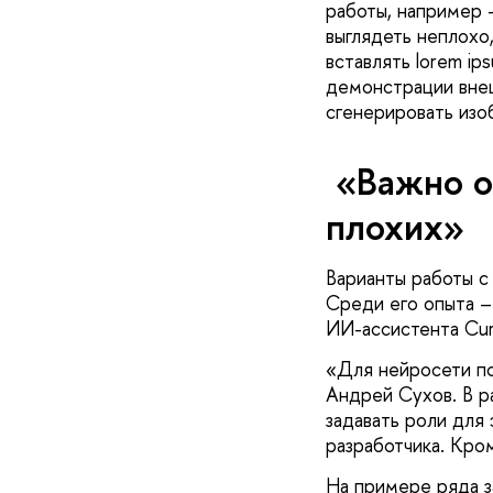
работы, например –
выглядеть неплохо,
вставлять lorem ip
демонстрации внеш
сгенерировать изо
«Важно о
плохих»
Варианты работы с
Среди его опыта –
ИИ-ассистента Cur
«Для нейросети пол
Андрей Сухов. В р
задавать роли для
разработчика. Кром
На примере ряда з