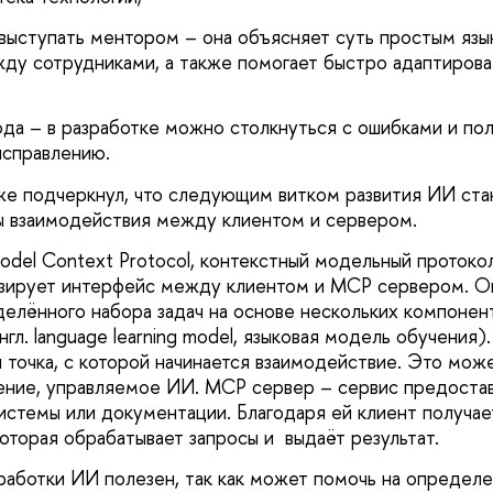
ыступать ментором – она объясняет суть простым язы
у сотрудниками, а также помогает быстро адаптирова
а – в разработке можно столкнуться с ошибками и пол
исправлению.
же подчеркнул, что следующим витком развития ИИ ст
ы взаимодействия между клиентом и сервером.
odel Context Protocol, контекстный модельный протокол
изирует интерфейс между клиентом и MCP сервером. О
елённого набора задач на основе нескольких компонен
нгл. language learning model, языковая модель обучения)
я точка, с которой начинается взаимодействие. Это мож
ение, управляемое ИИ. MCP сервер – сервис предостав
истемы или документации. Благодаря ей клиент получае
которая обрабатывает запросы и выдаёт результат.
аботки ИИ полезен, так как может помочь на определ