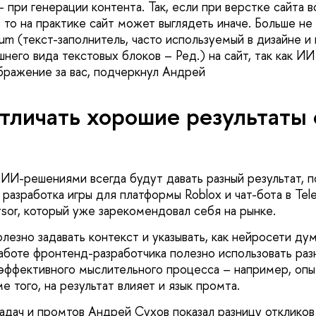
 при генерации контента. Так, если при верстке сайта 
 то на практике сайт может выглядеть иначе. Больше не
sum (текст-заполнитель, часто используемый в дизайне и
него вида текстовых блоков – Ред.) на сайт, так как И
бражение за вас, подчеркнул Андрей
тличать хорошие результаты 
 ИИ-решениями всегда будут давать разный результат, п
 разработка игры для платформы Roblox и чат-бота в Te
sor, который уже зарекомендовал себя на рынке.
езно задавать контекст и указывать, как нейросети дум
аботе фронтенд-разработчика полезно использовать раз
 эффективного мыслительного процесса – например, оп
е того, на результат влияет и язык промта.
адач и промтов Андрей Сухов показал разницу отклико