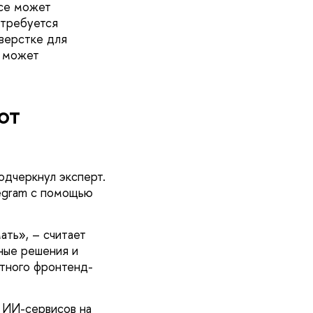
все может
 требуется
 верстке для
И может
от
одчеркнул эксперт.
legram с помощью
ать», – считает
ные решения и
ытного фронтенд-
в ИИ-сервисов на