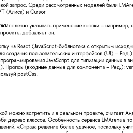
овой запрос. Среди рассмотренных моделей были LMAren
T (Алиса) и Cursor.
пки
полезно указывать применение кнопки – например, е
роекте, добавляет он.
опку на React (JavaScript-библиотека с открытым исход
я создания пользовательских интерфейсов (UI) – Ред.) 
 программирования JavaScript для типизации данных в в
. Пропсы (входные данные для компонента – Ред.): varian
ользуй postCss.
какой можно встретить и в реальном проекте, считает А
ебя дерево классов. Особенность сервиса LMArena в то
ешений. «Справа решение более удачное, поскольку учит