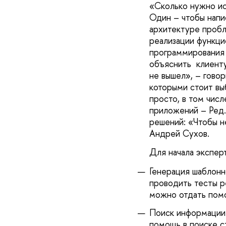
«Сколько нужно иск
Один – чтобы напи
архитектуре пробл
реализации функци
программирования 
объяснить клиенту,
не вышел», – гово
которыми стоит вы
просто, в том чис
приложений – Ред.
решений: «Чтобы не
Андрей Сухов.
Для начала экспер
Генерация шаблонн
проводить тесты р
можно отдать помо
Поиск информации 
помощь в поиске с