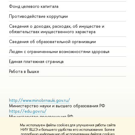
Фонд целевого капитала
Д
Противодействие коррупции
Ц
Сведения о доходах, расходах, об имуществе и
Б
обязательствах имущественного характера
О
Сведения об образовательной организации
О
Людям с ограниченными возможностями здоровья
Единая платежная страница
Работа в Вышке
http://www.minobrnauki.gov.ru/
Министерство науки и высшего образования РФ
https://edu.gov.ru/
Министерство просвещения РФ
https://elearning.hse.ru/mooc
Мы используем файлы cookies для улучшения работы сайта
Массовые открытые онлайн-курсы
НИУ ВШЭ и большего удобства его использования. Более
подробную информацию об использовании файлов cookies