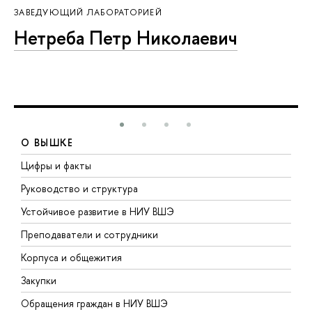
ЗАВЕДУЮЩИЙ ЛАБОРАТОРИЕЙ
Нетреба Петр Николаевич
О ВЫШКЕ
Цифры и факты
Л
Руководство и структура
Д
Устойчивое развитие в НИУ ВШЭ
О
Преподаватели и сотрудники
П
Корпуса и общежития
В
Закупки
П
Обращения граждан в НИУ ВШЭ
А