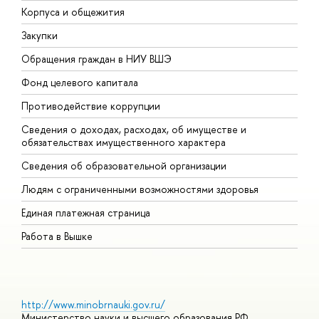
Корпуса и общежития
В
Закупки
П
Обращения граждан в НИУ ВШЭ
А
Фонд целевого капитала
Д
Противодействие коррупции
Ц
Сведения о доходах, расходах, об имуществе и
Б
обязательствах имущественного характера
О
Сведения об образовательной организации
О
Людям с ограниченными возможностями здоровья
Единая платежная страница
Работа в Вышке
http://www.minobrnauki.gov.ru/
Министерство науки и высшего образования РФ