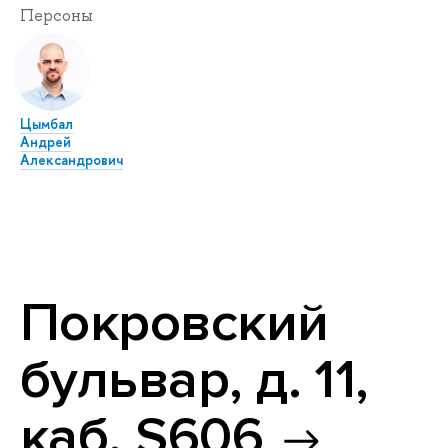
Персоны
Цымбал
Андрей
Александрович
Покровский
бульвар, д. 11,
каб. S606