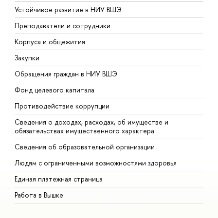
Устойчивое развитие в НИУ ВШЭ
О
Преподаватели и сотрудники
П
Корпуса и общежития
В
Закупки
П
Обращения граждан в НИУ ВШЭ
А
Фонд целевого капитала
Д
Противодействие коррупции
Ц
Сведения о доходах, расходах, об имуществе и
Б
обязательствах имущественного характера
О
Сведения об образовательной организации
О
Людям с ограниченными возможностями здоровья
Единая платежная страница
Работа в Вышке