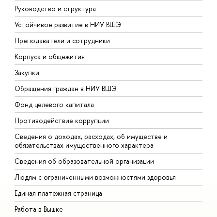
Руководство и структура
Д
Устойчивое развитие в НИУ ВШЭ
О
Преподаватели и сотрудники
П
Корпуса и общежития
В
Закупки
П
Обращения граждан в НИУ ВШЭ
А
Фонд целевого капитала
Д
Противодействие коррупции
Ц
Сведения о доходах, расходах, об имуществе и
Б
обязательствах имущественного характера
О
Сведения об образовательной организации
О
Людям с ограниченными возможностями здоровья
Единая платежная страница
Работа в Вышке