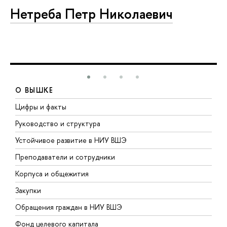
Нетреба Петр Николаевич
О ВЫШКЕ
Цифры и факты
Л
Руководство и структура
Д
Устойчивое развитие в НИУ ВШЭ
О
Преподаватели и сотрудники
П
Корпуса и общежития
В
Закупки
П
Обращения граждан в НИУ ВШЭ
А
Фонд целевого капитала
Д