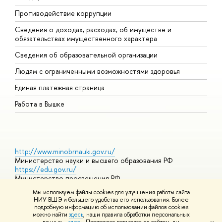
Противодействие коррупции
Ц
Сведения о доходах, расходах, об имуществе и
Б
обязательствах имущественного характера
О
Сведения об образовательной организации
О
Людям с ограниченными возможностями здоровья
Единая платежная страница
Работа в Вышке
http://www.minobrnauki.gov.ru/
Министерство науки и высшего образования РФ
https://edu.gov.ru/
Министерство просвещения РФ
https://elearning.hse.ru/mooc
Мы используем файлы cookies для улучшения работы сайта
Массовые открытые онлайн-курсы
НИУ ВШЭ и большего удобства его использования. Более
подробную информацию об использовании файлов cookies
можно найти
здесь
, наши правила обработки персональных