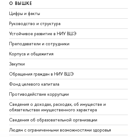
О ВЫШКЕ
Цифры и факты
Л
Руководство и структура
Д
Устойчивое развитие в НИУ ВШЭ
О
Преподаватели и сотрудники
П
Корпуса и общежития
В
Закупки
П
Обращения граждан в НИУ ВШЭ
А
Фонд целевого капитала
Д
Противодействие коррупции
Ц
Сведения о доходах, расходах, об имуществе и
Б
обязательствах имущественного характера
О
Сведения об образовательной организации
О
Людям с ограниченными возможностями здоровья