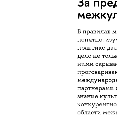
За пре
межкул
В правилах м
понятно: изу
практике да
дело не тольк
ними скрывае
проговариваю
международн
партнерами 
знание куль
конкурентно
области меж