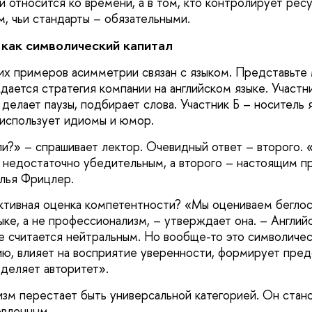
и относится ко времени, а в том, кто контролирует ресу
м, чьи стандарты – обязательными.
 как символический капитал
их примеров асимметрии связан с языком. Представьт
дается стратегия компании на английском языке. Участн
делает паузы, подбирает слова. Участник Б – носитель я
 использует идиомы и юмор.
ли?» – спрашивает лектор. Очевидный ответ – второго.
 недостаточно убедительным, а второго – настоящим п
лья Фрицлер.
ктивная оценка компетентности? «Мы оцениваем беглос
е, а не профессионализм, – утверждает она. – Английс
е считается нейтральным. Но вообще-то это символичес
ю, влияет на восприятие уверенности, формирует пре
деляет авторитет».
изм перестает быть универсальной категорией. Он стано
овленным.