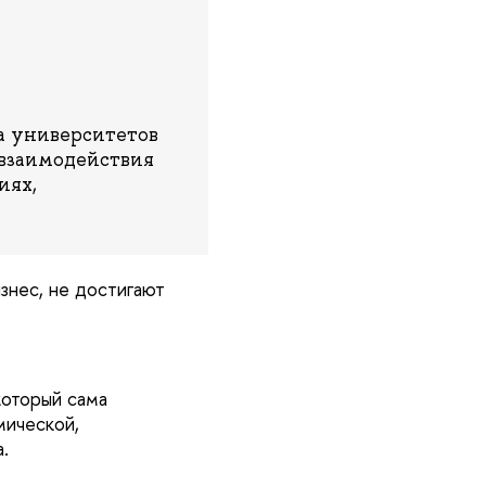
а университетов
 взаимодействия
иях,
знес, не достигают
который сама
мической,
а.