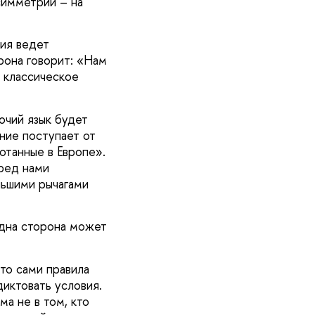
симметрии – на
ия ведет
рона говорит: «Нам
о классическое
очий язык будет
ние поступает от
отанные в Европе».
еред нами
льшими рычагами
одна сторона может
что сами правила
диктовать условия.
а не в том, кто