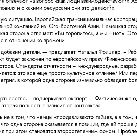
ия отвечают на вопрос «как люди взаимодействуют?» А
словиях и с какими ресурсами они это делают?»
ую ситуацию. Европейская транснациональная корпорац
льной компанией из Юго-Восточной Азии. Немецкая сто
кая сторона отвечает: «Вы торопитесь, а мы – нет». Эт
ие в отношении ко времени.
 добавим детали, — предлагает Наталья Фрицлер. – Раб
акт будет заключен по европейскому праву. Финансирова
стора. Стандарты отчетности – международные, разраб
няется: это все еще просто культурное отличие? Или п
етрия, в которой одна сторона изначально обладает бо
ртнерство, – подчеркивает эксперт. – Фактически же 
 вторая полностью зависит от контракта».
ь не в том, что немцы «продавливают» тайцев, а в том, 
 что одна сторона оказывается в позиции, где ей проще 
ия при этом становятся второстепенным фоном. Проблем