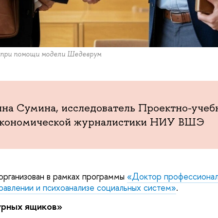
 при помощи модели Шедеврум
на Сумина, исследователь Проектно-учеб
экономической журналистики НИУ ВШЭ
организован в рамках программы
«Доктор профессионал
равлении и психоанализе социальных систем»
.
урных ящиков»