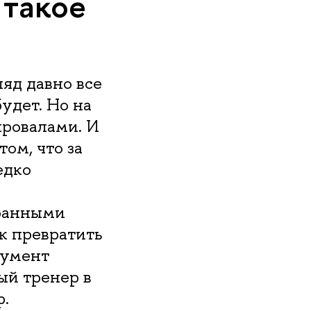
 такое
яд давно все
удет. Но на
провалами. И
том, что за
едко
транными
к превратить
румент
ый тренер в
р.