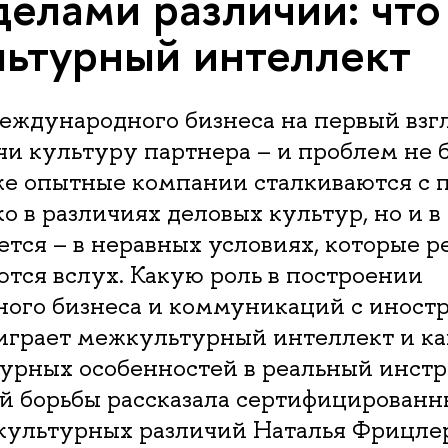
делами различий: что
ьтурный интеллект
еждународного бизнеса на первый взгл
чи культуру партнера – и проблем не б
же опытные компании сталкиваются с 
о в различиях деловых культур, но и в 
тся – в неравных условиях, которые р
тся вслух. Какую роль в построении
ого бизнеса и коммуникаций с инос
играет межкультурный интеллект и ка
турных особенностей в реальный инст
й борьбы рассказала сертифицированн
культурных различий Наталья Фрицле