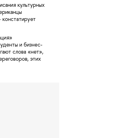
исания культурных
мериканцы
 – констатирует
ация»
туденты и бизнес-
гают слова «нет»,
ереговоров, этих