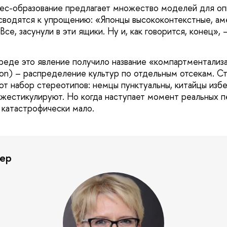
ес-образование предлагает множество моделей для оп
 сводятся к упрощению: «Японцы высококонтекстные, а
Все, засунули в эти ящики. Ну и, как говорится, конец»,
реде это явление получило название «компартментализ
tion) – распределение культур по отдельным отсекам. С
ют набор стереотипов: немцы пунктуальны, китайцы избе
 жестикулируют. Но когда наступает момент реальных п
 катастрофически мало.
ер