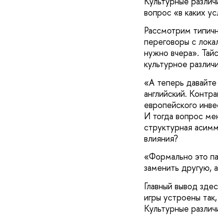
Культурные различ
вопрос «в каких у
Рассмотрим типичн
переговоры с лока
нужно вчера». Тайс
культурное различ
«А теперь давайте
английский. Контр
европейского инве
И тогда вопрос ме
структурная асимм
влияния?
«Формально это па
заменить другую, а
Главный вывод здес
игры устроены так,
Культурные различ