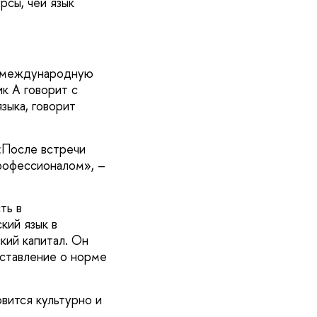
рсы, чей язык
е международную
ик А говорит с
зыка, говорит
 «После встречи
рофессионалом», –
ть в
кий язык в
кий капитал. Он
дставление о норме
вится культурно и